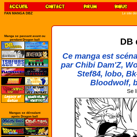
FAN MANGA DBZ
Le site d
Manga se passant avant ou
DB 
pendant Dragon ball
Ce manga est scénar
par Chibi Dam'Z, Wo
Stef84, lobo, Bk
Bloodwolf, b
Se l
Mangas se déroulant
après Dragon ball