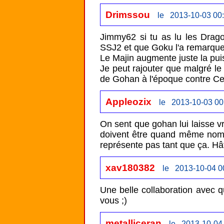
Drimssou
le 2013-10-03 00
Jimmy62 si tu as lu les Dragon
SSJ2 et que Goku l'a remarquer
Le Majin augmente juste la puis
Je peut rajouter que malgré le 
de Gohan à l'époque contre Cel
Appleozix
le 2013-10-03 00
On sent que gohan lui laisse 
doivent être quand même nomb
représente pas tant que ça. Hâte
xav180382
le 2013-10-04 0
Une belle collaboration avec
vous ;)
metalliceran
le 2013-10-04