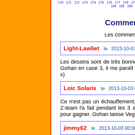
170
171
172
173
174
175
176
177
178
17
194
195
196
Comment
Les comment
Light-Lawliet
le 2013-10-03
Les dessins sont de très bonne 
Gohan en case 3, il me paraît v
x)
Loic Solaris
le 2013-10-03 
Ce n'est pas un échauffement,
Z-team l'a fait pendant les 3 a
pour gagner. Gohan laisse Veget
jimmy62
le 2013-10-03 00:0