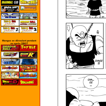
Mangas se déroulant pendant
ou après DBGT