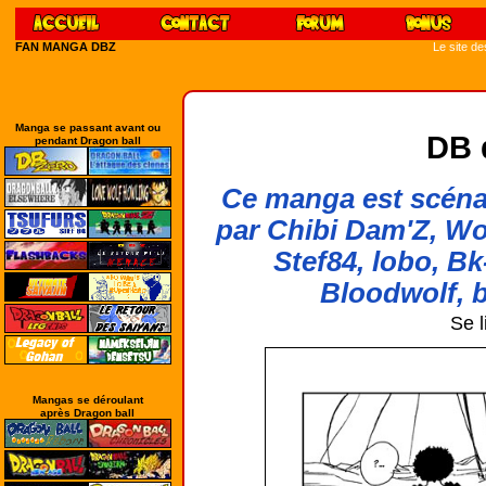
FAN MANGA DBZ
Le site d
Manga se passant avant ou
DB 
pendant Dragon ball
Ce manga est scénar
par Chibi Dam'Z, Wo
Stef84, lobo, Bk
Bloodwolf, b
Se l
Mangas se déroulant
après Dragon ball