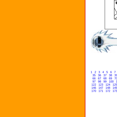
1
2
3
4
5
6
7
35
36
37
38
3
66
67
68
69
7
97
98
99
100
122
123
124
12
146
147
148
14
170
171
172
17