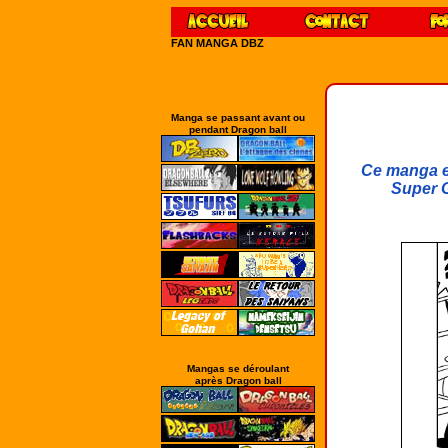
FAN MANGA DBZ
Manga se passant avant ou
pendant Dragon ball
Ce manga es
Super G
Mangas se déroulant
après Dragon ball