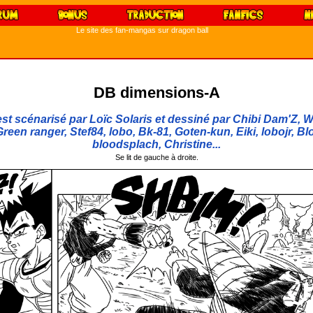
Le site des fan-mangas sur dragon ball
DB dimensions-A
t scénarisé par Loïc Solaris et dessiné par Chibi Dam'Z, W
reen ranger, Stef84, lobo, Bk-81, Goten-kun, Eiki, lobojr, Bl
bloodsplach, Christine...
Se lit de gauche à droite.