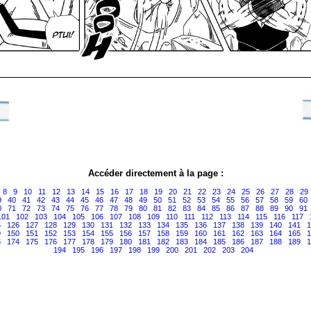
Accéder directement à la page :
8
9
10
11
12
13
14
15
16
17
18
19
20
21
22
23
24
25
26
27
28
29
9
40
41
42
43
44
45
46
47
48
49
50
51
52
53
54
55
56
57
58
59
60
0
71
72
73
74
75
76
77
78
79
80
81
82
83
84
85
86
87
88
89
90
91
101
102
103
104
105
106
107
108
109
110
111
112
113
114
115
116
117
5
126
127
128
129
130
131
132
133
134
135
136
137
138
139
140
141
1
9
150
151
152
153
154
155
156
157
158
159
160
161
162
163
164
165
1
3
174
175
176
177
178
179
180
181
182
183
184
185
186
187
188
189
1
194
195
196
197
198
199
200
201
202
203
204