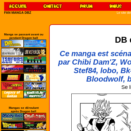
FAN MANGA DBZ
Le site d
Manga se passant avant ou
DB 
pendant Dragon ball
Ce manga est scénar
par Chibi Dam'Z, Wo
Stef84, lobo, Bk
Bloodwolf, b
Se l
Mangas se déroulant
après Dragon ball