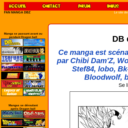
FAN MANGA DBZ
Le site d
Manga se passant avant ou
DB 
pendant Dragon ball
Ce manga est scénar
par Chibi Dam'Z, Wo
Stef84, lobo, Bk
Bloodwolf, b
Se l
Mangas se déroulant
après Dragon ball