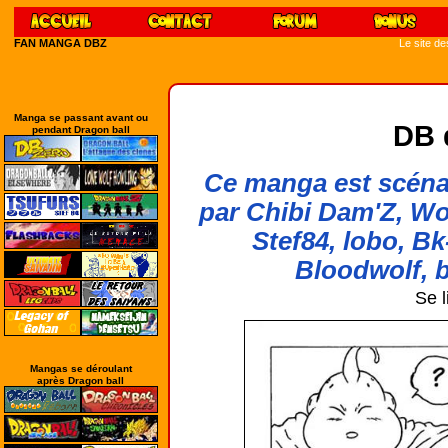
FAN MANGA DBZ
Le site d
Manga se passant avant ou
DB 
pendant Dragon ball
Ce manga est scénar
par Chibi Dam'Z, Wo
Stef84, lobo, Bk
Bloodwolf, b
Se l
Mangas se déroulant
après Dragon ball