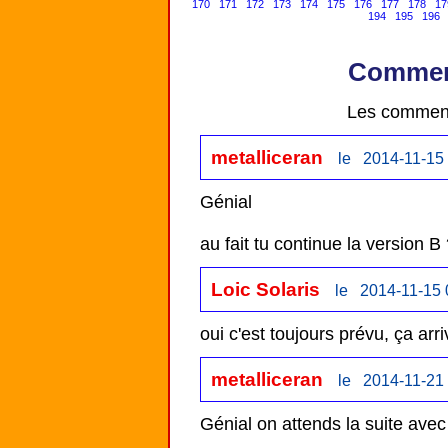
170
171
172
173
174
175
176
177
178
17
194
195
196
Comment
Les comment
metalliceran
le 2014-11-15 
Génial

au fait tu continue la version B
Loic Solaris
le 2014-11-15 
oui c'est toujours prévu, ça arri
metalliceran
le 2014-11-21 
Génial on attends la suite avec