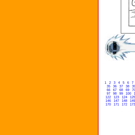
1
2
3
4
5
6
7
35
36
37
38
3
66
67
68
69
7
97
98
99
100
122
123
124
12
146
147
148
14
170
171
172
17