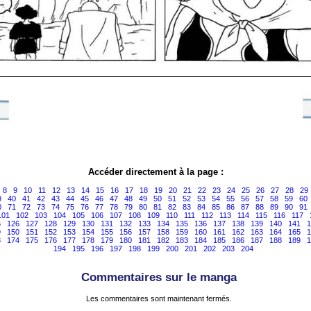
Accéder directement à la page :
8
9
10
11
12
13
14
15
16
17
18
19
20
21
22
23
24
25
26
27
28
29
9
40
41
42
43
44
45
46
47
48
49
50
51
52
53
54
55
56
57
58
59
60
0
71
72
73
74
75
76
77
78
79
80
81
82
83
84
85
86
87
88
89
90
91
101
102
103
104
105
106
107
108
109
110
111
112
113
114
115
116
117
5
126
127
128
129
130
131
132
133
134
135
136
137
138
139
140
141
1
9
150
151
152
153
154
155
156
157
158
159
160
161
162
163
164
165
1
3
174
175
176
177
178
179
180
181
182
183
184
185
186
187
188
189
1
194
195
196
197
198
199
200
201
202
203
204
Commentaires sur le manga
Les commentaires sont maintenant fermés.