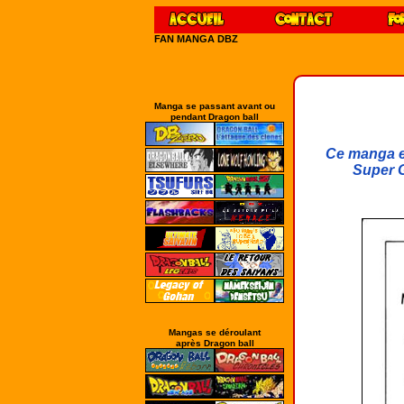
FAN MANGA DBZ
Manga se passant avant ou
pendant Dragon ball
Ce manga es
Super G
Mangas se déroulant
après Dragon ball