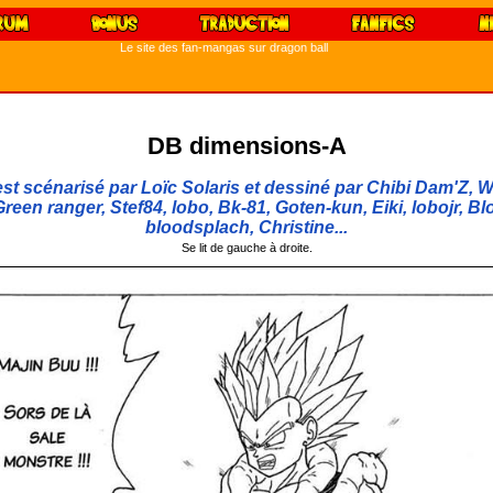
Le site des fan-mangas sur dragon ball
DB dimensions-A
t scénarisé par Loïc Solaris et dessiné par Chibi Dam'Z, W
reen ranger, Stef84, lobo, Bk-81, Goten-kun, Eiki, lobojr, Bl
bloodsplach, Christine...
Se lit de gauche à droite.