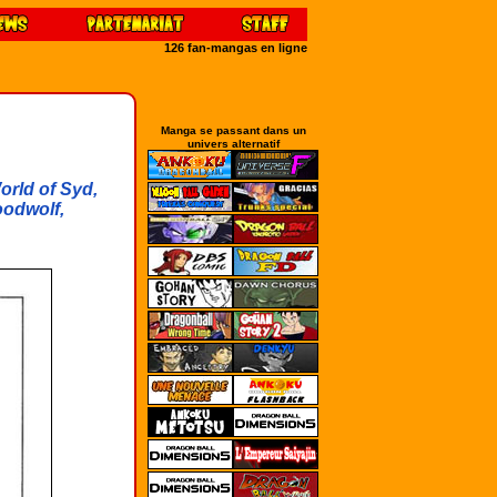
126 fan-mangas en ligne
Manga se passant dans un
univers alternatif
orld of Syd,
oodwolf,