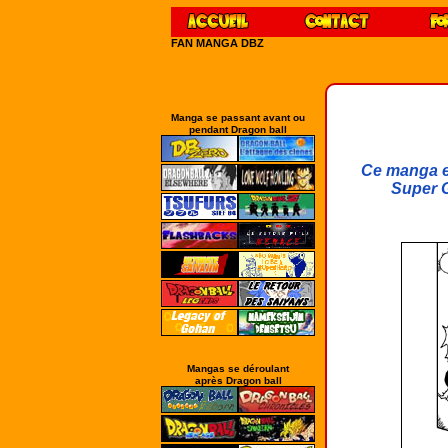
FAN MANGA DBZ
Manga se passant avant ou
pendant Dragon ball
Ce manga es
Super G
Mangas se déroulant
après Dragon ball