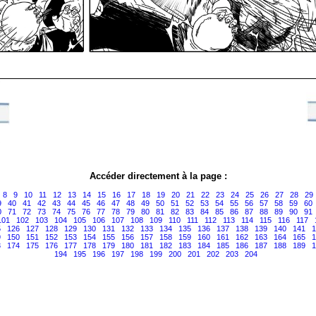
Accéder directement à la page :
8
9
10
11
12
13
14
15
16
17
18
19
20
21
22
23
24
25
26
27
28
29
9
40
41
42
43
44
45
46
47
48
49
50
51
52
53
54
55
56
57
58
59
60
0
71
72
73
74
75
76
77
78
79
80
81
82
83
84
85
86
87
88
89
90
91
101
102
103
104
105
106
107
108
109
110
111
112
113
114
115
116
117
5
126
127
128
129
130
131
132
133
134
135
136
137
138
139
140
141
1
9
150
151
152
153
154
155
156
157
158
159
160
161
162
163
164
165
1
3
174
175
176
177
178
179
180
181
182
183
184
185
186
187
188
189
1
194
195
196
197
198
199
200
201
202
203
204