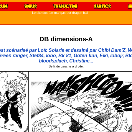
Le site des fan-mangas sur dragon ball
DB dimensions-A
t scénarisé par Loïc Solaris et dessiné par Chibi Dam'Z, W
reen ranger, Stef84, lobo, Bk-81, Goten-kun, Eiki, lobojr, Bl
bloodsplach, Christine...
Se lit de gauche à droite.