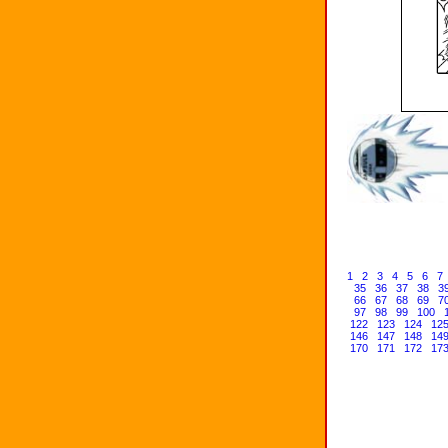
1
2
3
4
5
6
7
35
36
37
38
3
66
67
68
69
7
97
98
99
100
122
123
124
12
146
147
148
14
170
171
172
17