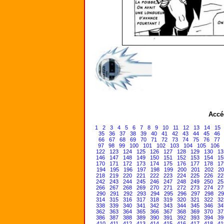
Accé
1
2
3
4
5
6
7
8
9
10
11
12
13
14
15
35
36
37
38
39
40
41
42
43
44
45
46
66
67
68
69
70
71
72
73
74
75
76
77
97
98
99
100
101
102
103
104
105
106
122
123
124
125
126
127
128
129
130
13
146
147
148
149
150
151
152
153
154
15
170
171
172
173
174
175
176
177
178
17
194
195
196
197
198
199
200
201
202
20
218
219
220
221
222
223
224
225
226
22
242
243
244
245
246
247
248
249
250
25
266
267
268
269
270
271
272
273
274
27
290
291
292
293
294
295
296
297
298
29
314
315
316
317
318
319
320
321
322
32
338
339
340
341
342
343
344
345
346
34
362
363
364
365
366
367
368
369
370
37
386
387
388
389
390
391
392
393
394
39
410
411
412
413
414
415
416
417
418
41