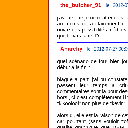
the_butcher_91
le 2012-0
j'avoue que je ne m'attendais pa
au moins on a clairement un 
ouvre des possibilités inédites p
que tu vas faire :D
Anarchy
le 2012-07-27 00:0
quel scénario de fou! bien jo
début a la fin ^^

blague a part ,j'ai pu constat
passent leur temps a crit
commentaires sont la pour desc
hors ,ici c'est complétement l'i
"kikoolool" non plus de "kevin" 

alors qu'elle est la raison de c
car pourtant (sans vouloir t
qualité graphique que DBM. 