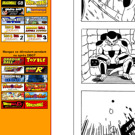
Mangas se déroulant pendant
ou après DBGT