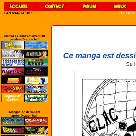
FAN MANGA DBZ
Le site d
Manga se passant avant ou
pendant Dragon ball
Ce manga est dessi
Se l
Mangas se déroulant
après Dragon ball