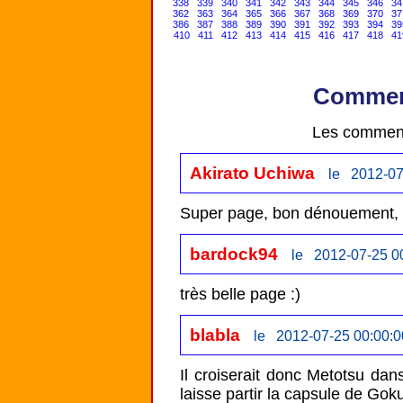
338
339
340
341
342
343
344
345
346
34
362
363
364
365
366
367
368
369
370
37
386
387
388
389
390
391
392
393
394
39
410
411
412
413
414
415
416
417
418
41
Comment
Les comment
Akirato Uchiwa
le 2012-07
Super page, bon dénouement, 
bardock94
le 2012-07-25 0
très belle page :)
blabla
le 2012-07-25 00:00:0
Il croiserait donc Metotsu dans
laisse partir la capsule de Gok