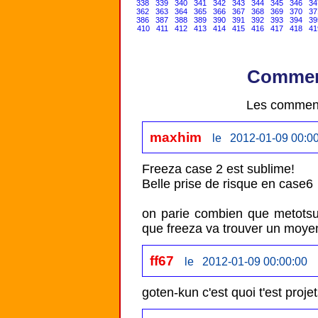
338
339
340
341
342
343
344
345
346
34
362
363
364
365
366
367
368
369
370
37
386
387
388
389
390
391
392
393
394
39
410
411
412
413
414
415
416
417
418
41
Comment
Les comment
maxhim
le 2012-01-09 00:0
Freeza case 2 est sublime!

Belle prise de risque en case6

on parie combien que metotsu
que freeza va trouver un moyen
ff67
le 2012-01-09 00:00:00
goten-kun c'est quoi t'est proje