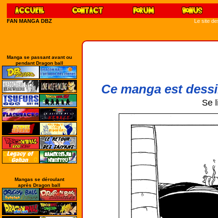
FAN MANGA DBZ
Le site d
Manga se passant avant ou
pendant Dragon ball
Ce manga est dessi
Se l
Mangas se déroulant
après Dragon ball