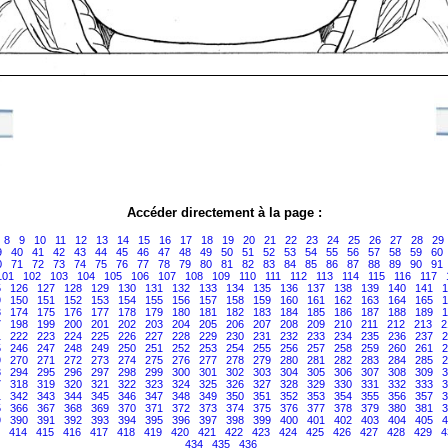
Accéder directement à la page :
8
9
10
11
12
13
14
15
16
17
18
19
20
21
22
23
24
25
26
27
28
29
9
40
41
42
43
44
45
46
47
48
49
50
51
52
53
54
55
56
57
58
59
60
0
71
72
73
74
75
76
77
78
79
80
81
82
83
84
85
86
87
88
89
90
91
101
102
103
104
105
106
107
108
109
110
111
112
113
114
115
116
117
5
126
127
128
129
130
131
132
133
134
135
136
137
138
139
140
141
1
9
150
151
152
153
154
155
156
157
158
159
160
161
162
163
164
165
1
3
174
175
176
177
178
179
180
181
182
183
184
185
186
187
188
189
1
7
198
199
200
201
202
203
204
205
206
207
208
209
210
211
212
213
2
1
222
223
224
225
226
227
228
229
230
231
232
233
234
235
236
237
2
5
246
247
248
249
250
251
252
253
254
255
256
257
258
259
260
261
2
9
270
271
272
273
274
275
276
277
278
279
280
281
282
283
284
285
2
3
294
295
296
297
298
299
300
301
302
303
304
305
306
307
308
309
3
7
318
319
320
321
322
323
324
325
326
327
328
329
330
331
332
333
3
1
342
343
344
345
346
347
348
349
350
351
352
353
354
355
356
357
3
5
366
367
368
369
370
371
372
373
374
375
376
377
378
379
380
381
3
9
390
391
392
393
394
395
396
397
398
399
400
401
402
403
404
405
4
414
415
416
417
418
419
420
421
422
423
424
425
426
427
428
429
4
434
435
436