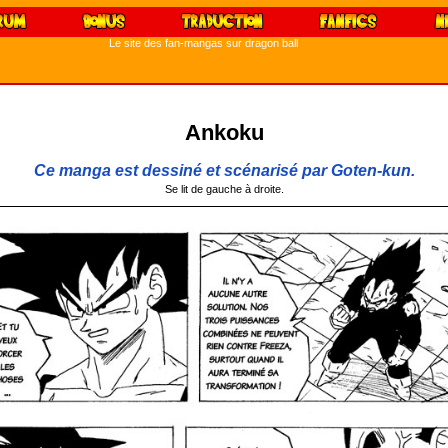
Le site des fan-mangas sur dragon ball
Ankoku
Ce manga est dessiné et scénarisé par Goten-kun.
Se lit de gauche à droite.