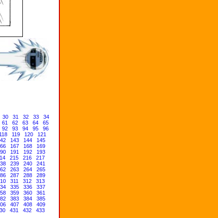
30
31
32
33
34
61
62
63
64
65
92
93
94
95
96
118
119
120
121
42
143
144
145
66
167
168
169
90
191
192
193
14
215
216
217
38
239
240
241
62
263
264
265
86
287
288
289
10
311
312
313
34
335
336
337
58
359
360
361
82
383
384
385
06
407
408
409
30
431
432
433