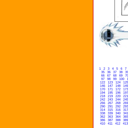
1
2
3
4
5
6
7
35
36
37
38
3
66
67
68
69
7
97
98
99
100
122
123
124
12
146
147
148
14
170
171
172
17
194
195
196
19
218
219
220
22
242
243
244
24
266
267
268
26
290
291
292
29
314
315
316
31
338
339
340
34
362
363
364
36
386
387
388
38
410
411
412
413