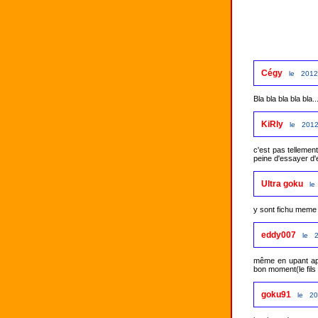
Cégy
le 2012
Bla bla bla bla bl
KiRly
le 2012
c'est pas tellemen
peine d'essayer d'e
Ultra goku
le
eddy007
le 2
même en upant aprè
bon moment(le fils 
goku91
le 20