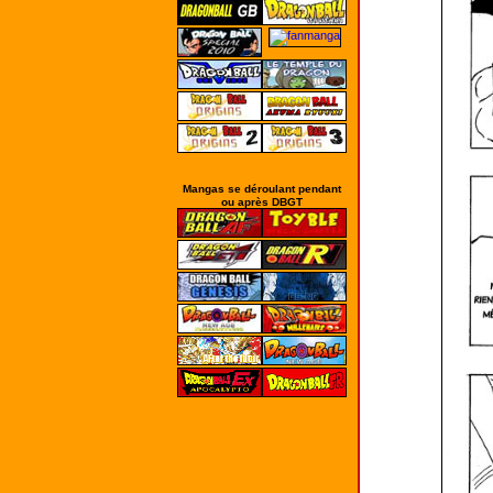
Mangas se déroulant pendant
ou après DBGT