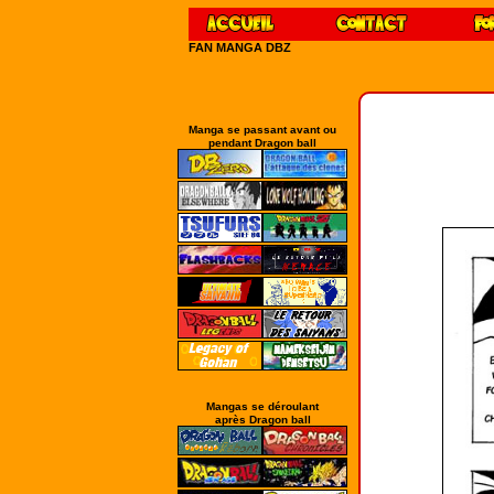
FAN MANGA DBZ
Manga se passant avant ou
pendant Dragon ball
Mangas se déroulant
après Dragon ball