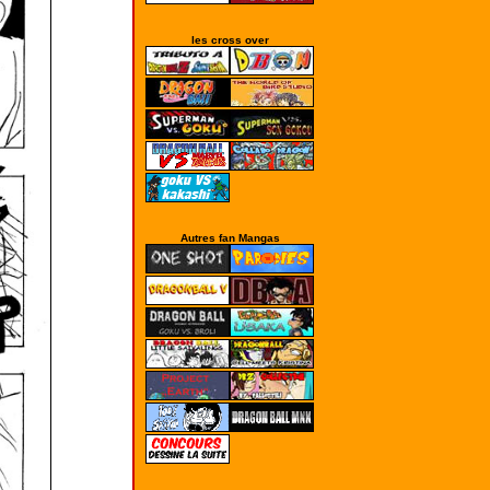
les cross over
Autres fan Mangas