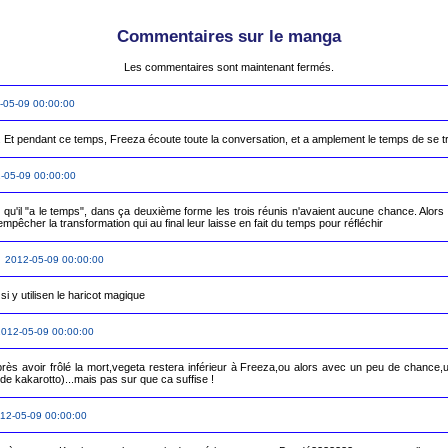
Commentaires sur le manga
Les commentaires sont maintenant fermés.
-05-09 00:00:00
a... Et pendant ce temps, Freeza écoute toute la conversation, et a amplement le temps de se 
-05-09 00:00:00
t qu'il "a le temps", dans ça deuxième forme les trois réunis n'avaient aucune chance. Alors 
mpêcher la transformation qui au final leur laisse en fait du temps pour réfléchir
 2012-05-09 00:00:00
012-05-09 00:00:00
s avoir frôlé la mort,vegeta restera inférieur à Freeza,ou alors avec un peu de chance,un
de kakarotto)...mais pas sur que ca suffise !
12-05-09 00:00:00