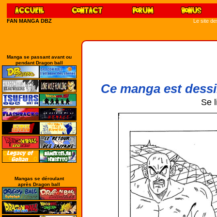
FAN MANGA DBZ
Le site d
Manga se passant avant ou
pendant Dragon ball
Ce manga est dessi
Se l
Mangas se déroulant
après Dragon ball