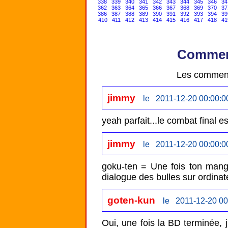
338
339
340
341
342
343
344
345
346
34
362
363
364
365
366
367
368
369
370
37
386
387
388
389
390
391
392
393
394
39
410
411
412
413
414
415
416
417
418
41
Comment
Les comment
jimmy
le 2011-12-20 00:00:0
jimmy
le 2011-12-20 00:00:0
goku-ten = Une fois ton manga 
goten-kun
le 2011-12-20 00
Oui, une fois la BD terminée, j