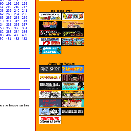
66
167
168
169
90
191
192
193
14
215
216
217
38
239
240
241
les cross over
62
263
264
265
86
287
288
289
10
311
312
313
34
335
336
337
58
359
360
361
82
383
384
385
06
407
408
409
30
431
432
433
Autres fan Mangas
ve je trouve sa trés 