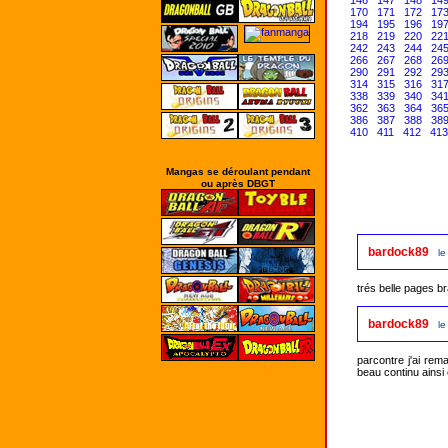
146
147
148
14
170
171
172
17
194
195
196
19
218
219
220
22
242
243
244
24
266
267
268
26
290
291
292
29
314
315
316
31
338
339
340
34
362
363
364
36
386
387
388
38
410
411
412
413
Mangas se déroulant pendant
ou après DBGT
bardock89
l
trés belle pages b
bardock89
l
parcontre j'ai rem
beau continu ainsi 