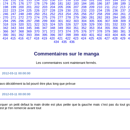
9
150
151
152
153
154
155
156
157
158
159
160
161
162
163
164
165
1
3
174
175
176
177
178
179
180
181
182
183
184
185
186
187
188
189
1
7
198
199
200
201
202
203
204
205
206
207
208
209
210
211
212
213
2
1
222
223
224
225
226
227
228
229
230
231
232
233
234
235
236
237
2
5
246
247
248
249
250
251
252
253
254
255
256
257
258
259
260
261
2
9
270
271
272
273
274
275
276
277
278
279
280
281
282
283
284
285
2
3
294
295
296
297
298
299
300
301
302
303
304
305
306
307
308
309
3
7
318
319
320
321
322
323
324
325
326
327
328
329
330
331
332
333
3
1
342
343
344
345
346
347
348
349
350
351
352
353
354
355
356
357
3
5
366
367
368
369
370
371
372
373
374
375
376
377
378
379
380
381
3
9
390
391
392
393
394
395
396
397
398
399
400
401
402
403
404
405
4
414
415
416
417
418
419
420
421
422
423
424
425
426
427
428
429
4
434
435
436
Commentaires sur le manga
Les commentaires sont maintenant fermés.
e 2012-03-11 00:00:00
ravo décidément ta bd pouré ètre plus long que prévue 
e 2012-03-11 00:00:00
arquer un petit defaut la main droite est plus petite que la gauche mais c'est pas du tout gra
est je t'en remercie avant tout