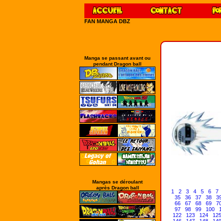
FAN MANGA DBZ
Manga se passant avant ou
pendant Dragon ball
Mangas se déroulant
après Dragon ball
1
2
3
4
5
6
7
35
36
37
38
3
66
67
68
69
7
97
98
99
100
122
123
124
12