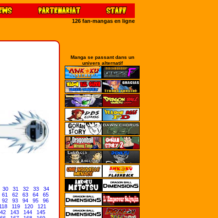
126 fan-mangas en ligne
Manga se passant dans un
univers alternatif
30
31
32
33
34
61
62
63
64
65
92
93
94
95
96
118
119
120
121
42
143
144
145