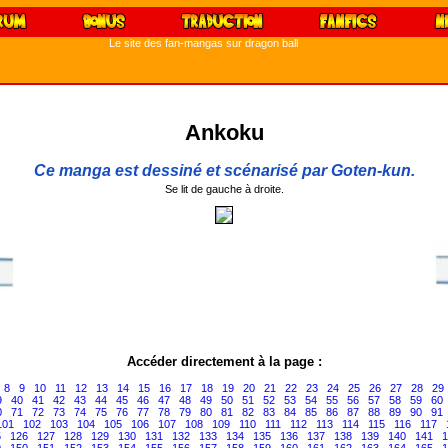
Le site des fan-mangas sur dragon ball
Ankoku
Ce manga est dessiné et scénarisé par Goten-kun.
Se lit de gauche à droite.
Accéder directement à la page :
8
9
10
11
12
13
14
15
16
17
18
19
20
21
22
23
24
25
26
27
28
29
9
40
41
42
43
44
45
46
47
48
49
50
51
52
53
54
55
56
57
58
59
60
0
71
72
73
74
75
76
77
78
79
80
81
82
83
84
85
86
87
88
89
90
91
101
102
103
104
105
106
107
108
109
110
111
112
113
114
115
116
117
5
126
127
128
129
130
131
132
133
134
135
136
137
138
139
140
141
1