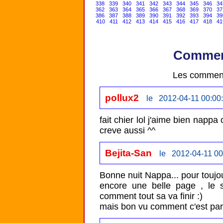
338
339
340
341
342
343
344
345
346
34
362
363
364
365
366
367
368
369
370
37
386
387
388
389
390
391
392
393
394
39
410
411
412
413
414
415
416
417
418
41
Comment
Les comment
pollux2
le 2012-04-11 00:00
fait chier lol j'aime bien napp
creve aussi ^^
Bejita-San
le 2012-04-11 00
Bonne nuit Nappa... pour toujour
encore une belle page , le su
comment tout sa va finir :)

mais bon vu comment c'est part