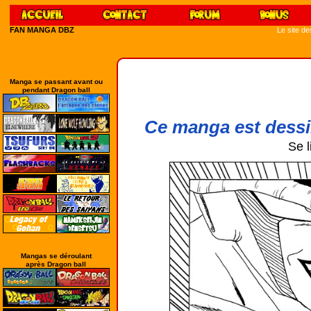
FAN MANGA DBZ
Le site d
Manga se passant avant ou
pendant Dragon ball
Ce manga est dessi
Se l
Mangas se déroulant
après Dragon ball