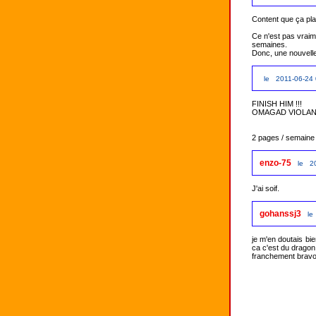
Content que ça plai
Ce n'est pas vraim
semaines.

Donc, une nouvelle
le 2011-06-24 
FINISH HIM !!! 

OMAGAD VIOLANT
2 pages / semaine
enzo-75
le 2
J'ai soif.
gohanssj3
le
je m'en doutais bie
ca c'est du dragon b
franchement bravo a