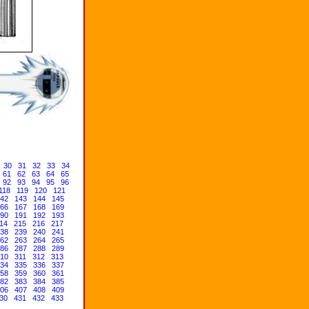
30
31
32
33
34
61
62
63
64
65
92
93
94
95
96
118
119
120
121
42
143
144
145
66
167
168
169
90
191
192
193
14
215
216
217
38
239
240
241
62
263
264
265
86
287
288
289
10
311
312
313
34
335
336
337
58
359
360
361
82
383
384
385
06
407
408
409
30
431
432
433