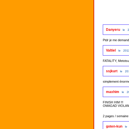
Danyeru
le 2
Ptdr je me demande 
Valtiel
le 2011
FATALITY, Metotsu
ssjkurt
le 20
simplement énorme
maxhim
le 2
FINISH HIM !!! 

OMAGAD VIOLANT
2 pages / semaine
goten-kun
le