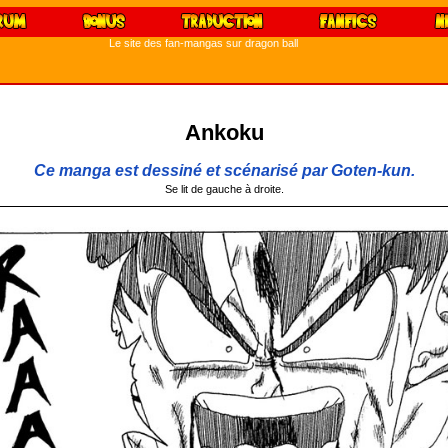
Le site des fan-mangas sur dragon ball
Ankoku
Ce manga est dessiné et scénarisé par Goten-kun.
Se lit de gauche à droite.