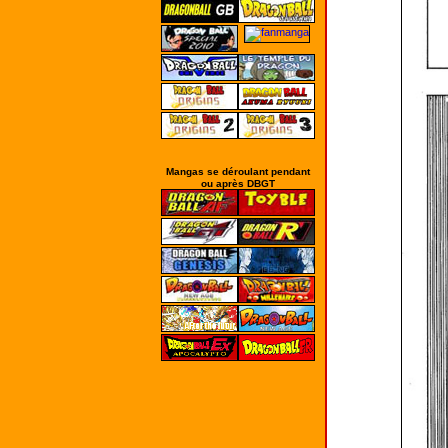
Mangas se déroulant pendant
ou après DBGT