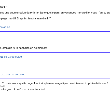
se ! ^^

ent une augmentation du rythme, juste que je pars en vacances mercredi et vous n'aurez p
 page mardi ! Et après, faudra attendre ! ^^
00:00:00
 

 Gotenkun tu te déchaine en ce moment 
011-06-24 00:00:00
 2011-06-25 00:00:00
n ^^, mais alors quelle page!!! tout simplement magnifique , metotsu est trop bien fait case 1 , 
all

 toi goten-kun t'es vraiment tres fort