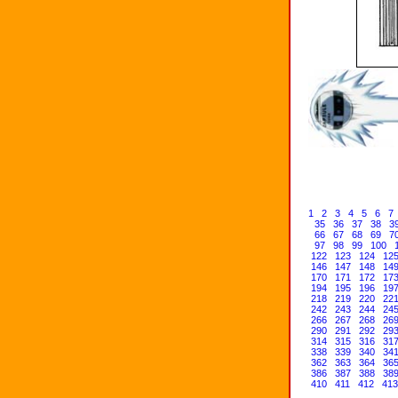
1
2
3
4
5
6
7
35
36
37
38
3
66
67
68
69
7
97
98
99
100
122
123
124
12
146
147
148
14
170
171
172
17
194
195
196
19
218
219
220
22
242
243
244
24
266
267
268
26
290
291
292
29
314
315
316
31
338
339
340
34
362
363
364
36
386
387
388
38
410
411
412
413