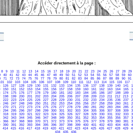
Accéder directement à la page :
8
9
10
11
12
13
14
15
16
17
18
19
20
21
22
23
24
25
26
27
28
29
9
40
41
42
43
44
45
46
47
48
49
50
51
52
53
54
55
56
57
58
59
60
0
71
72
73
74
75
76
77
78
79
80
81
82
83
84
85
86
87
88
89
90
91
101
102
103
104
105
106
107
108
109
110
111
112
113
114
115
116
117
5
126
127
128
129
130
131
132
133
134
135
136
137
138
139
140
141
1
9
150
151
152
153
154
155
156
157
158
159
160
161
162
163
164
165
1
3
174
175
176
177
178
179
180
181
182
183
184
185
186
187
188
189
1
7
198
199
200
201
202
203
204
205
206
207
208
209
210
211
212
213
2
1
222
223
224
225
226
227
228
229
230
231
232
233
234
235
236
237
2
5
246
247
248
249
250
251
252
253
254
255
256
257
258
259
260
261
2
9
270
271
272
273
274
275
276
277
278
279
280
281
282
283
284
285
2
3
294
295
296
297
298
299
300
301
302
303
304
305
306
307
308
309
3
7
318
319
320
321
322
323
324
325
326
327
328
329
330
331
332
333
3
1
342
343
344
345
346
347
348
349
350
351
352
353
354
355
356
357
3
5
366
367
368
369
370
371
372
373
374
375
376
377
378
379
380
381
3
9
390
391
392
393
394
395
396
397
398
399
400
401
402
403
404
405
4
414
415
416
417
418
419
420
421
422
423
424
425
426
427
428
429
4
434
435
436