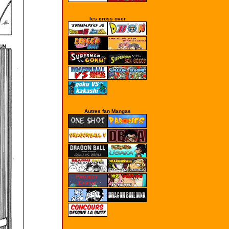
les cross over
Autres fan Mangas