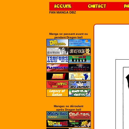
FAN MANGA DBZ
Manga se passant avant ou
pendant Dragon ball
Mangas se déroulant
après Dragon ball