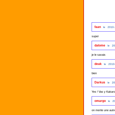
faan
le 2010-
super
dalome
le 20
je le savais
deak
le 2010-
Darkus
le 20
Yes ! Vas y Kakaro
omargo
le 20
on merite une autr