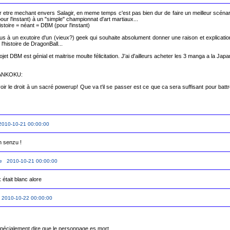
oir etre mechant envers Salagir, en meme temps c'est pas bien dur de faire un meilleur scénar
r l'instant) à un "simple" championnat d'art martiaux...

istoire = néant = DBM (pour l'instant)

 à un exutoire d'un (vieux?) geek qui souhaite absolument donner une raison et explication 
'histoire de DragonBall...

rojet DBM est génial et maitrise moulte félicitation. J'ai d'ailleurs acheter les 3 manga a la Jap
 ANKOKU:

ir le droit à un sacré powerup! Que va t'il se passer est ce que ca sera suffisant pour battre
2010-10-21 00:00:00
 senzu !
le 2010-10-21 00:00:00
était blanc alore
 2010-10-22 00:00:00
pécialement dire que le personnage es mort.
