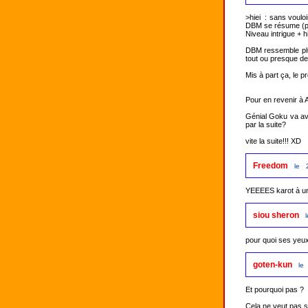
>hiei  : sans voul
DBM se résume (pou
Niveau intrigue + h
DBM ressemble plus
tout ou presque de l
Mis à part ça, le p
Pour en revenir à
Génial Goku va avo
par la suite?

vite la suite!!! XD
Freedom
le 
YEEEES karot à un
siou sheron
pour quoi ses yeux 
goten-kun
le
Et pourquoi pas ? 

Cela ne veut pas s