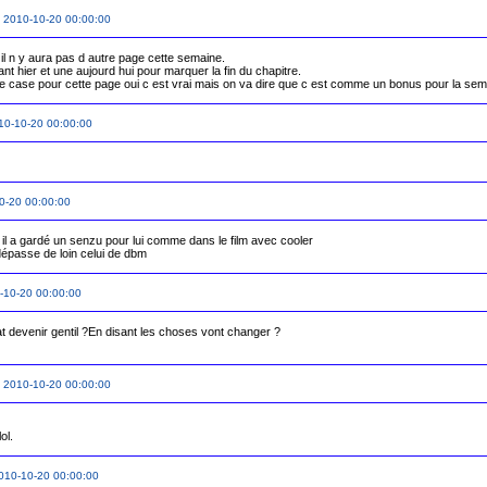
 2010-10-20 00:00:00
 il n y aura pas d autre page cette semaine.

ant hier et une aujourd hui pour marquer la fin du chapitre.

ne case pour cette page oui c est vrai mais on va dire que c est comme un bonus pour la sema
10-10-20 00:00:00
0-20 00:00:00
 il a gardé un senzu pour lui comme dans le film avec cooler

épasse de loin celui de dbm
-10-20 00:00:00
 devenir gentil ?En disant les choses vont changer ?

 2010-10-20 00:00:00
010-10-20 00:00:00