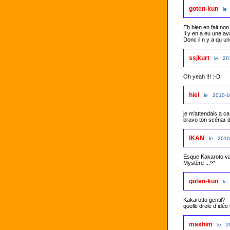
goten-kun
le
Eh bien en fait non
Il y en a eu une av
Donc il n y a qu u
ssjkurt
le 20
Oh yeah !!! :-D
hiei
le 2010-1
je m'attendais a ca
bravo ton scénar d
IKAN
le 2010
Esque Kakaroto vat
Mystère ...^^
goten-kun
le
Kakarotto gentil? 

maxhim
le 2