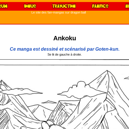
Le site des fan-mangas sur dragon ball
Ankoku
Ce manga est dessiné et scénarisé par Goten-kun.
Se lit de gauche à droite.