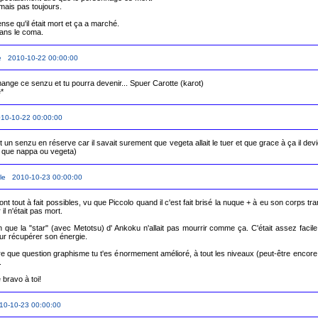
ais pas toujours.

nse qu'il était mort et ça a marché.

dans le coma.
e 2010-10-22 00:00:00
ange ce senzu et tu pourra devenir... Spuer Carotte (karot)

é*
10-10-22 00:00:00
vait un senzu en réserve car il savait surement que vegeta allait le tuer et que grace à ça il de
us que nappa ou vegeta)
le 2010-10-23 00:00:00
t tout à fait possibles, vu que Piccolo quand il c'est fait brisé la nuque + à eu son corps tra
il n'était pas mort.

 que la "star" (avec Metotsu) d' Ankoku n'allait pas mourrir comme ça. C'était assez facile de
ur récupérer son énergie.

ire que question graphisme tu t'es énormement amélioré, à tout les niveaux (peut-être encor


10-10-23 00:00:00