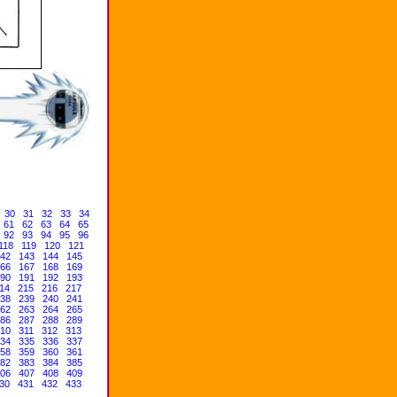
30
31
32
33
34
61
62
63
64
65
92
93
94
95
96
118
119
120
121
42
143
144
145
66
167
168
169
90
191
192
193
14
215
216
217
38
239
240
241
62
263
264
265
86
287
288
289
10
311
312
313
34
335
336
337
58
359
360
361
82
383
384
385
06
407
408
409
30
431
432
433