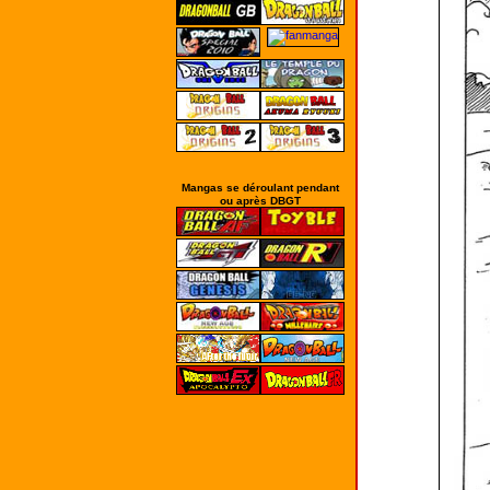
Mangas se déroulant pendant
ou après DBGT