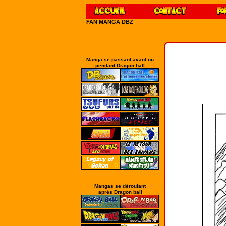
FAN MANGA DBZ
Manga se passant avant ou
pendant Dragon ball
Mangas se déroulant
après Dragon ball