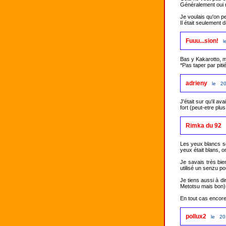
Généralement oui m
Je voulais qu'on pe
Il était seulement 
Fuuu...sion!
l
Bas y Kakarotto, m
*Pas taper par piti
adrieny
le 20
J'était sur qu'il a
fort (peut-etre pl
Rimka du 92
Les yeux blancs son
yeux était blans, or 
Je savais très bien
utilisé un senzu po
Je tiens aussi à d
Metotsu mais bon).
pollux2
le 20