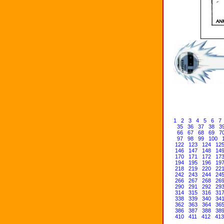
1
2
3
4
5
6
7
35
36
37
38
3
66
67
68
69
7
97
98
99
100
122
123
124
12
146
147
148
14
170
171
172
17
194
195
196
19
218
219
220
22
242
243
244
24
266
267
268
26
290
291
292
29
314
315
316
31
338
339
340
34
362
363
364
36
386
387
388
38
410
411
412
413