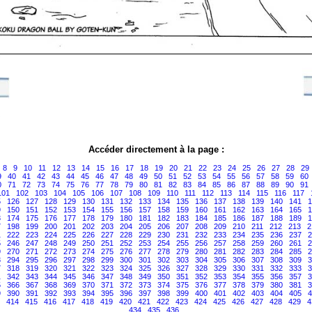
Accéder directement à la page :
8
9
10
11
12
13
14
15
16
17
18
19
20
21
22
23
24
25
26
27
28
29
9
40
41
42
43
44
45
46
47
48
49
50
51
52
53
54
55
56
57
58
59
60
0
71
72
73
74
75
76
77
78
79
80
81
82
83
84
85
86
87
88
89
90
91
101
102
103
104
105
106
107
108
109
110
111
112
113
114
115
116
117
5
126
127
128
129
130
131
132
133
134
135
136
137
138
139
140
141
1
9
150
151
152
153
154
155
156
157
158
159
160
161
162
163
164
165
1
3
174
175
176
177
178
179
180
181
182
183
184
185
186
187
188
189
1
7
198
199
200
201
202
203
204
205
206
207
208
209
210
211
212
213
2
1
222
223
224
225
226
227
228
229
230
231
232
233
234
235
236
237
2
5
246
247
248
249
250
251
252
253
254
255
256
257
258
259
260
261
2
9
270
271
272
273
274
275
276
277
278
279
280
281
282
283
284
285
2
3
294
295
296
297
298
299
300
301
302
303
304
305
306
307
308
309
3
7
318
319
320
321
322
323
324
325
326
327
328
329
330
331
332
333
3
1
342
343
344
345
346
347
348
349
350
351
352
353
354
355
356
357
3
5
366
367
368
369
370
371
372
373
374
375
376
377
378
379
380
381
3
9
390
391
392
393
394
395
396
397
398
399
400
401
402
403
404
405
4
414
415
416
417
418
419
420
421
422
423
424
425
426
427
428
429
4
434
435
436