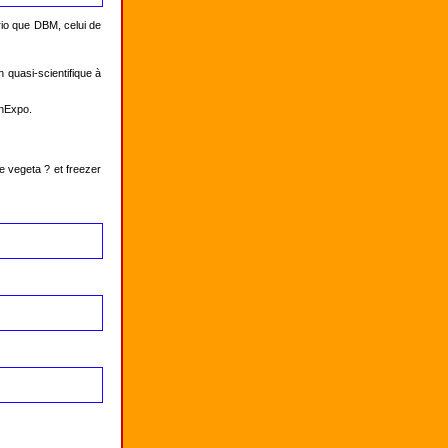
io que DBM, celui de 
quasi-scientifique à 
anExpo.

 vegeta ? et freezer 