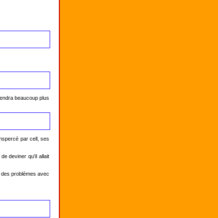
viendra beaucoup plus 
nspercé par cell, ses 
 deviner qu'il allait 
e des problèmes avec 