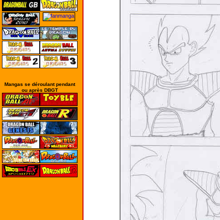
Mangas se déroulant pendant
ou après DBGT