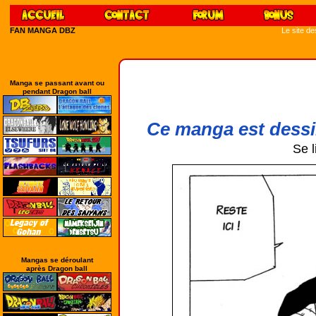
FAN MANGA DBZ
Le site d
Manga se passant avant ou
pendant Dragon ball
Ce manga est dessi
Se l
Mangas se déroulant
après Dragon ball