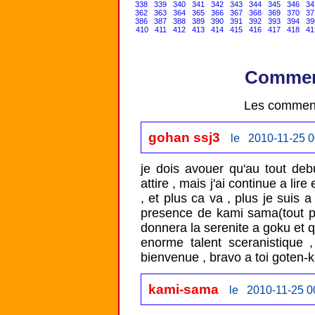
338
339
340
341
342
343
344
345
346
34
362
363
364
365
366
367
368
369
370
37
386
387
388
389
390
391
392
393
394
39
410
411
412
413
414
415
416
417
418
41
Comment
Les comment
gohan ssj3
le 2010-11-25 0
je dois avouer qu'au tout debu
attire , mais j'ai continue a lir
, et plus ca va , plus je suis 
presence de kami sama(tout puis
donnera la serenite a goku et q
enorme talent sceranistique ,
bienvenue , bravo a toi goten-k
kami-sama
le 2010-11-25 0