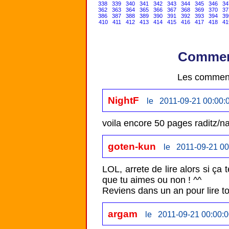
338
339
340
341
342
343
344
345
346
34
362
363
364
365
366
367
368
369
370
37
386
387
388
389
390
391
392
393
394
39
410
411
412
413
414
415
416
417
418
41
Comment
Les comment
NightF
le 2011-09-21 00:00:
voila encore 50 pages raditz/
goten-kun
le 2011-09-21 00
LOL, arrete de lire alors si ça 
que tu aimes ou non ! ^^

Reviens dans un an pour lire to
argam
le 2011-09-21 00:00: