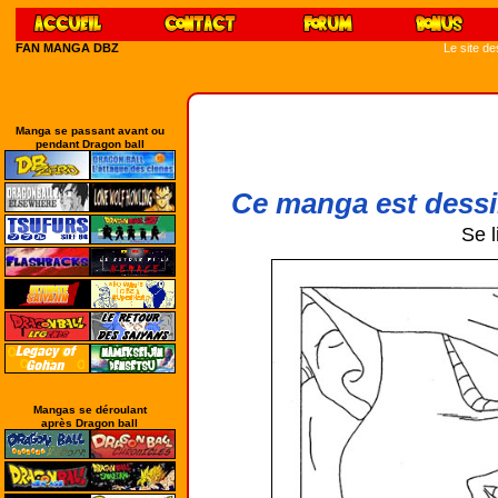
FAN MANGA DBZ
Le site d
Manga se passant avant ou
pendant Dragon ball
Ce manga est dessi
Se l
Mangas se déroulant
après Dragon ball