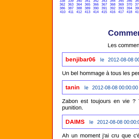
338
339
340
341
342
343
344
345
346
34
362
363
364
365
366
367
368
369
370
37
386
387
388
389
390
391
392
393
394
39
410
411
412
413
414
415
416
417
418
41
Comment
Les comment
benjibar06
le 2012-08-08 0
tanin
le 2012-08-08 00:00:00
Zabon est toujours en vie ? T
punition.
DAIMS
le 2012-08-08 00:00:
Ah un moment j'ai cru que c'ét