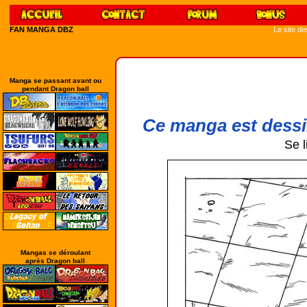
FAN MANGA DBZ
Le site d
Manga se passant avant ou
pendant Dragon ball
Ce manga est dessi
Se l
Mangas se déroulant
après Dragon ball