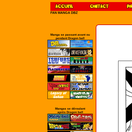
FAN MANGA DBZ
Manga se passant avant ou
pendant Dragon ball
Mangas se déroulant
après Dragon ball