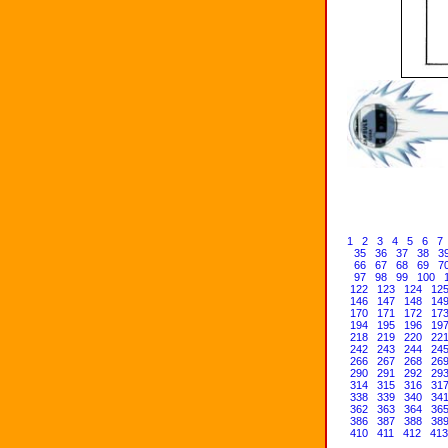
1
2
3
4
5
6
7
35
36
37
38
3
66
67
68
69
7
97
98
99
100
122
123
124
12
146
147
148
14
170
171
172
17
194
195
196
19
218
219
220
22
242
243
244
24
266
267
268
26
290
291
292
29
314
315
316
31
338
339
340
34
362
363
364
36
386
387
388
38
410
411
412
413