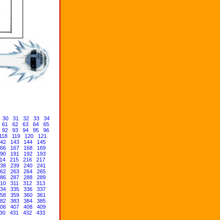
30
31
32
33
34
61
62
63
64
65
92
93
94
95
96
118
119
120
121
42
143
144
145
66
167
168
169
90
191
192
193
14
215
216
217
38
239
240
241
62
263
264
265
86
287
288
289
10
311
312
313
34
335
336
337
58
359
360
361
82
383
384
385
06
407
408
409
30
431
432
433