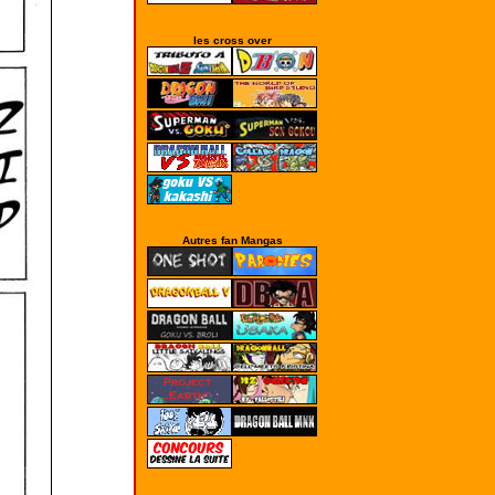
les cross over
Autres fan Mangas