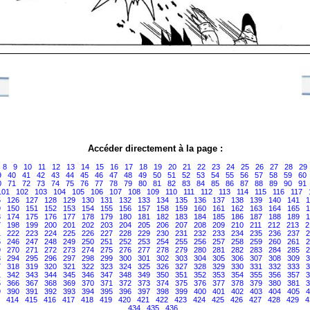
Accéder directement à la page :
8
9
10
11
12
13
14
15
16
17
18
19
20
21
22
23
24
25
26
27
28
29
9
40
41
42
43
44
45
46
47
48
49
50
51
52
53
54
55
56
57
58
59
60
0
71
72
73
74
75
76
77
78
79
80
81
82
83
84
85
86
87
88
89
90
91
101
102
103
104
105
106
107
108
109
110
111
112
113
114
115
116
117
5
126
127
128
129
130
131
132
133
134
135
136
137
138
139
140
141
1
9
150
151
152
153
154
155
156
157
158
159
160
161
162
163
164
165
1
3
174
175
176
177
178
179
180
181
182
183
184
185
186
187
188
189
1
7
198
199
200
201
202
203
204
205
206
207
208
209
210
211
212
213
2
1
222
223
224
225
226
227
228
229
230
231
232
233
234
235
236
237
2
5
246
247
248
249
250
251
252
253
254
255
256
257
258
259
260
261
2
9
270
271
272
273
274
275
276
277
278
279
280
281
282
283
284
285
2
3
294
295
296
297
298
299
300
301
302
303
304
305
306
307
308
309
3
7
318
319
320
321
322
323
324
325
326
327
328
329
330
331
332
333
3
1
342
343
344
345
346
347
348
349
350
351
352
353
354
355
356
357
3
5
366
367
368
369
370
371
372
373
374
375
376
377
378
379
380
381
3
9
390
391
392
393
394
395
396
397
398
399
400
401
402
403
404
405
4
414
415
416
417
418
419
420
421
422
423
424
425
426
427
428
429
4
434
435
436