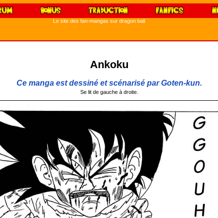
Le site des fan-mangas sur dragon ball
Ankoku
Ce manga est dessiné et scénarisé par Goten-kun.
Se lit de gauche à droite.