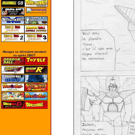
Mangas se déroulant pendant
ou après DBGT