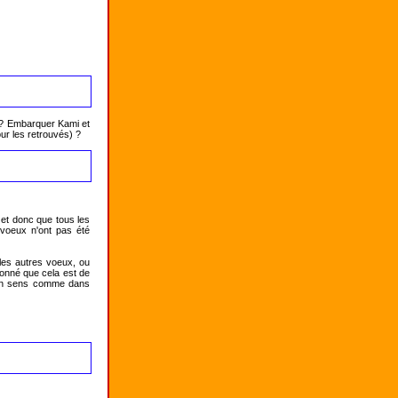
 ? Embarquer Kami et 
our les retrouvés) ?
et donc que tous les 
voeux n'ont pas été 
les autres voeux, ou 
onné que cela est de 
 un sens comme dans 