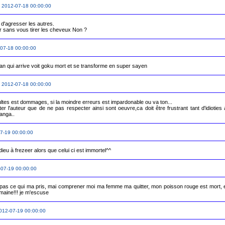
 2012-07-18 00:00:00
d'agresser les autres. 

r sans vous tirer les cheveux Non ?
07-18 00:00:00
han qui arrive voit goku mort et se transforme en super sayen
 2012-07-18 00:00:00
ultes est dommages, si la moindre erreurs est impardonable ou va ton...

ter l'auteur que de ne pas respecter ainsi sont oeuvre,ca doit être frustrant tant d'idioties 
7-19 00:00:00
dieu à frezeer alors que celui ci est immortel^^
07-19 00:00:00
 pas ce qui ma pris, mai comprener moi ma femme ma quitter, mon poisson rouge est mort, 
012-07-19 00:00:00