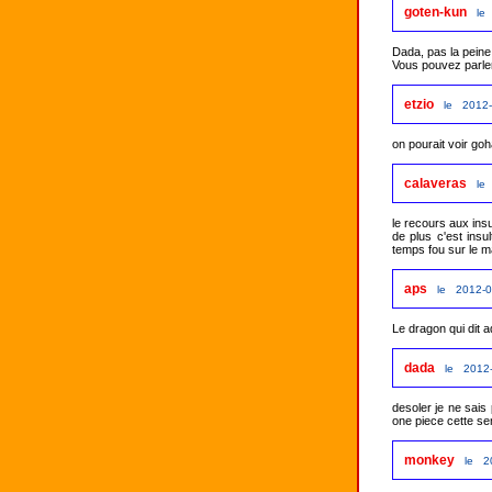
goten-kun
le
Dada, pas la peine 
Vous pouvez parle
etzio
le 2012-
on pourait voir go
calaveras
le
le recours aux ins
de plus c'est insul
aps
le 2012-0
Le dragon qui dit a
dada
le 2012-
desoler je ne sais
monkey
le 2