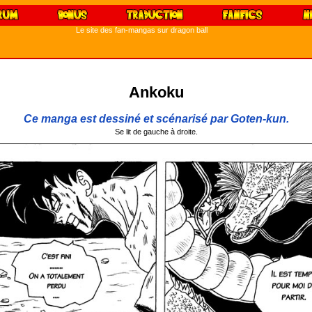
Le site des fan-mangas sur dragon ball
Ankoku
Ce manga est dessiné et scénarisé par Goten-kun.
Se lit de gauche à droite.