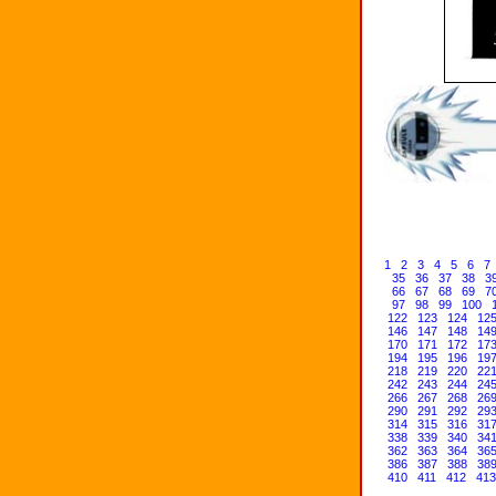
1
2
3
4
5
6
7
35
36
37
38
3
66
67
68
69
7
97
98
99
100
122
123
124
12
146
147
148
14
170
171
172
17
194
195
196
19
218
219
220
22
242
243
244
24
266
267
268
26
290
291
292
29
314
315
316
31
338
339
340
34
362
363
364
36
386
387
388
38
410
411
412
413