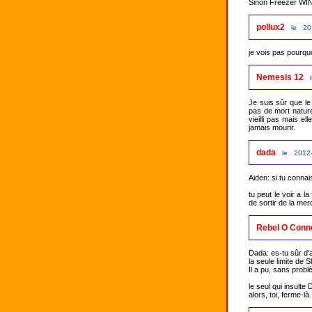
pollux2
le 20
je vois pas pourqu
Nemesis 12
Je suis sûr que le 
pas de mort nature
vieilli pas mais ell
jamais mourir. 
dada
le 2012-
Aiden: si tu connai
tu peut le voir a l
de sortir de la merd
Rebel O Conn
Dada: es-tu sûr d'a
la seule limite de
Il a pu, sans prob
le seul qui insulte DB
alors, toi, ferme-là.