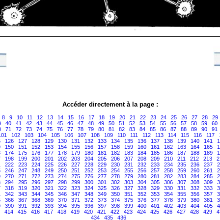
Accéder directement à la page :
8
9
10
11
12
13
14
15
16
17
18
19
20
21
22
23
24
25
26
27
28
29
9
40
41
42
43
44
45
46
47
48
49
50
51
52
53
54
55
56
57
58
59
60
0
71
72
73
74
75
76
77
78
79
80
81
82
83
84
85
86
87
88
89
90
91
101
102
103
104
105
106
107
108
109
110
111
112
113
114
115
116
117
5
126
127
128
129
130
131
132
133
134
135
136
137
138
139
140
141
1
9
150
151
152
153
154
155
156
157
158
159
160
161
162
163
164
165
1
3
174
175
176
177
178
179
180
181
182
183
184
185
186
187
188
189
1
7
198
199
200
201
202
203
204
205
206
207
208
209
210
211
212
213
2
1
222
223
224
225
226
227
228
229
230
231
232
233
234
235
236
237
2
5
246
247
248
249
250
251
252
253
254
255
256
257
258
259
260
261
2
9
270
271
272
273
274
275
276
277
278
279
280
281
282
283
284
285
2
3
294
295
296
297
298
299
300
301
302
303
304
305
306
307
308
309
3
7
318
319
320
321
322
323
324
325
326
327
328
329
330
331
332
333
3
1
342
343
344
345
346
347
348
349
350
351
352
353
354
355
356
357
3
5
366
367
368
369
370
371
372
373
374
375
376
377
378
379
380
381
3
9
390
391
392
393
394
395
396
397
398
399
400
401
402
403
404
405
4
414
415
416
417
418
419
420
421
422
423
424
425
426
427
428
429
4
434
435
436