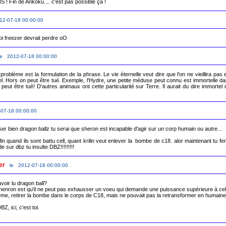
12-07-18 00:00:00
oi freezer devrait perdre oO
le 2012-07-18 00:00:00
problème est la formulation de la phrase. Le vie éternelle veut dire que l'on ne vieillira pas 
l. Hors on peut être tué. Exemple, l'Hydre, une petite méduse peut connu est immortelle dan
e peut être tué! D'autres animaux ont cette particularité sur Terre. Il aurait du dire immortel qu
07-18 00:00:00
ser bien dragon ballz tu serai que sheron est incapable d'agir sur un corp humain ou autre...

a fin quand ils sont battu cell, quant krilin veut enlever la  bombe de c18. alor maintenant tu fe
e sur dbz tu insulte DBZ!!!!!!!!!
er
le 2012-07-18 00:00:00
voir lu dragon ball?

 Shenron est qu'il ne peut pas exhausser un voeu qui demande une puissance supérieure à cell
lème, retirer la bombe dans le corps de C18, mais ne pouvait pas la retransformer en humaine.
Z, ici, c'est toi.
