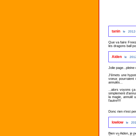
tanin
le 2012-
Que va faire Freez
les dragons ball po
Aiden
le 2012
Jolie page...pleine
J'émets une hypotè
voeux pourraient 
annulés...

...alors voyons ça
simplement d'annul
la magie, annulé 
l'autre!!!!

Donc rien n'est perd
lowlow
le 201
Bien vu Aiden, je 