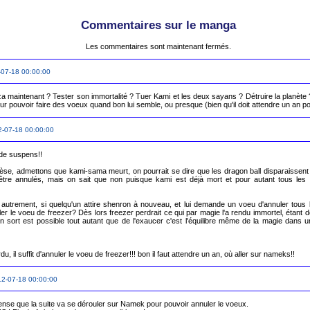
Commentaires sur le manga
Les commentaires sont maintenant fermés.
07-18 00:00:00
a maintenant ? Tester son immortalité ? Tuer Kami et les deux sayans ? Détruire la planète
ur pouvoir faire des voeux quand bon lui semble, ou presque (bien qu'il doit attendre un an p
-07-18 00:00:00
 de suspens!!

se, admettons que kami-sama meurt, on pourrait se dire que les dragon ball disparaissent 
être annulés, mais on sait que non puisque kami est déjà mort et pour autant tous les 
 autrement, si quelqu'un attire shenron à nouveau, et lui demande un voeu d'annuler tous 
er le voeu de freezer? Dès lors freezer perdrait ce qui par magie l'a rendu immortel, étant d
un sort est possible tout autant que de l'exaucer c'est l'équilibre même de la magie dans
u, il suffit d'annuler le voeu de freezer!!! bon il faut attendre un an, où aller sur nameks!!
2-07-18 00:00:00
pense que la suite va se dérouler sur Namek pour pouvoir annuler le voeux.
