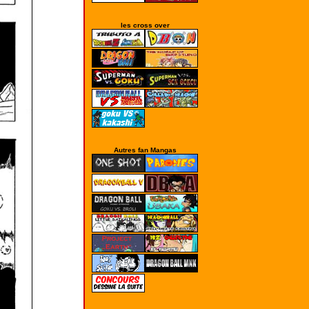
les cross over
Autres fan Mangas