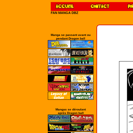
FAN MANGA DBZ
Manga se passant avant ou
pendant Dragon ball
Mangas se déroulant
après Dragon ball