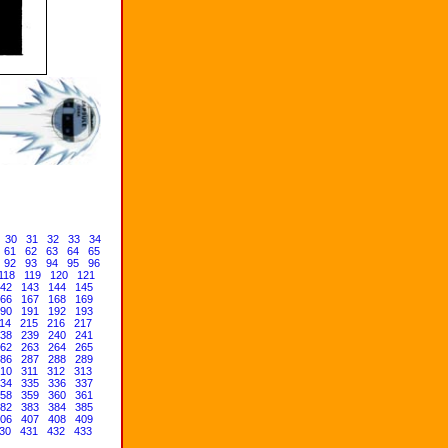
30
31
32
33
34
61
62
63
64
65
92
93
94
95
96
118
119
120
121
42
143
144
145
66
167
168
169
90
191
192
193
14
215
216
217
38
239
240
241
62
263
264
265
86
287
288
289
10
311
312
313
34
335
336
337
58
359
360
361
82
383
384
385
06
407
408
409
30
431
432
433