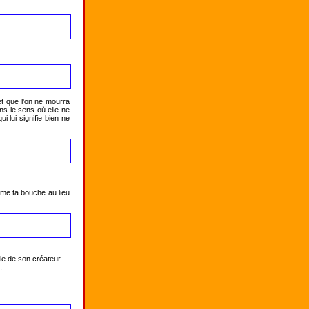
et que l'on ne mourra 
s le sens où elle ne 
i lui signifie bien ne 
rme ta bouche au lieu 
e de son créateur.


