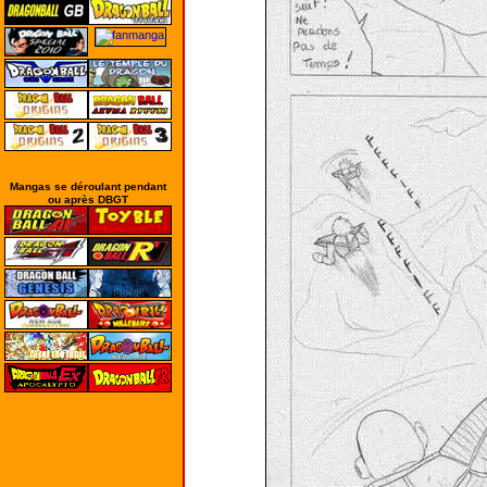
Mangas se déroulant pendant
ou après DBGT