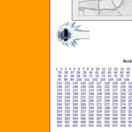
Accé
1
2
3
4
5
6
7
8
9
10
11
12
13
14
15
35
36
37
38
39
40
41
42
43
44
45
46
66
67
68
69
70
71
72
73
74
75
76
77
97
98
99
100
101
102
103
104
105
106
122
123
124
125
126
127
128
129
130
13
146
147
148
149
150
151
152
153
154
15
170
171
172
173
174
175
176
177
178
17
194
195
196
197
198
199
200
201
202
20
218
219
220
221
222
223
224
225
226
22
242
243
244
245
246
247
248
249
250
25
266
267
268
269
270
271
272
273
274
27
290
291
292
293
294
295
296
297
298
29
314
315
316
317
318
319
320
321
322
32
338
339
340
341
342
343
344
345
346
34
362
363
364
365
366
367
368
369
370
37
386
387
388
389
390
391
392
393
394
39
410
411
412
413
414
415
416
417
418
41