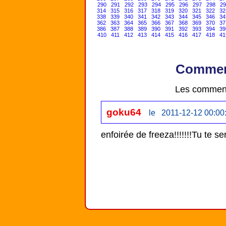
290
291
292
293
294
295
296
297
298
29
314
315
316
317
318
319
320
321
322
32
338
339
340
341
342
343
344
345
346
34
362
363
364
365
366
367
368
369
370
37
386
387
388
389
390
391
392
393
394
39
410
411
412
413
414
415
416
417
418
41
Comment
Les comment
goku64
le 2011-12-12 00:00
enfoirée de freeza!!!!!!!Tu te sert