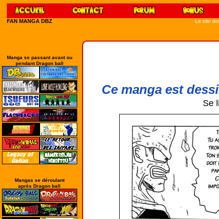
FAN MANGA DBZ
Le site d
Manga se passant avant ou
pendant Dragon ball
Ce manga est dessi
Se l
Mangas se déroulant
après Dragon ball