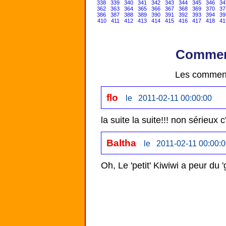
338
339
340
341
342
343
344
345
346
34
362
363
364
365
366
367
368
369
370
37
386
387
388
389
390
391
392
393
394
39
410
411
412
413
414
415
416
417
418
41
Comment
Les comment
flo
le 2011-02-11 00:00:00
la suite la suite!!! non sérieux c
Baltha
le 2011-02-11 00:00:
Oh, Le 'petit' Kiwiwi a peur d