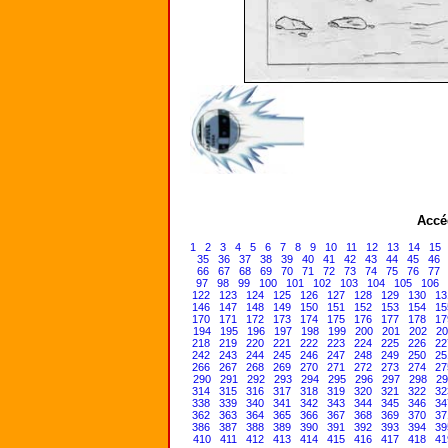
Accé
1
2
3
4
5
6
7
8
9
10
11
12
13
14
15
35
36
37
38
39
40
41
42
43
44
45
46
66
67
68
69
70
71
72
73
74
75
76
77
97
98
99
100
101
102
103
104
105
106
122
123
124
125
126
127
128
129
130
13
146
147
148
149
150
151
152
153
154
15
170
171
172
173
174
175
176
177
178
17
194
195
196
197
198
199
200
201
202
20
218
219
220
221
222
223
224
225
226
22
242
243
244
245
246
247
248
249
250
25
266
267
268
269
270
271
272
273
274
27
290
291
292
293
294
295
296
297
298
29
314
315
316
317
318
319
320
321
322
32
338
339
340
341
342
343
344
345
346
34
362
363
364
365
366
367
368
369
370
37
386
387
388
389
390
391
392
393
394
39
410
411
412
413
414
415
416
417
418
41