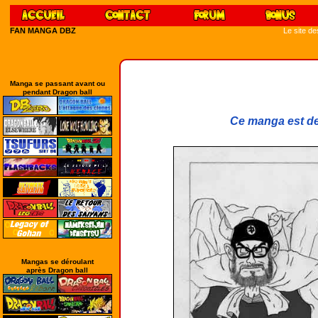
FAN MANGA DBZ
Le site d
Manga se passant avant ou
pendant Dragon ball
Ce manga est de
Mangas se déroulant
après Dragon ball