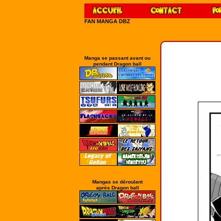
FAN MANGA DBZ
Manga se passant avant ou
pendant Dragon ball
Mangas se déroulant
après Dragon ball