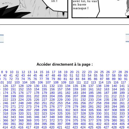
Accéder directement à la page :
8
9
10
11
12
13
14
15
16
17
18
19
20
21
22
23
24
25
26
27
28
29
9
40
41
42
43
44
45
46
47
48
49
50
51
52
53
54
55
56
57
58
59
60
0
71
72
73
74
75
76
77
78
79
80
81
82
83
84
85
86
87
88
89
90
91
101
102
103
104
105
106
107
108
109
110
111
112
113
114
115
116
117
5
126
127
128
129
130
131
132
133
134
135
136
137
138
139
140
141
1
9
150
151
152
153
154
155
156
157
158
159
160
161
162
163
164
165
1
3
174
175
176
177
178
179
180
181
182
183
184
185
186
187
188
189
1
7
198
199
200
201
202
203
204
205
206
207
208
209
210
211
212
213
2
1
222
223
224
225
226
227
228
229
230
231
232
233
234
235
236
237
2
5
246
247
248
249
250
251
252
253
254
255
256
257
258
259
260
261
2
9
270
271
272
273
274
275
276
277
278
279
280
281
282
283
284
285
2
3
294
295
296
297
298
299
300
301
302
303
304
305
306
307
308
309
3
7
318
319
320
321
322
323
324
325
326
327
328
329
330
331
332
333
3
1
342
343
344
345
346
347
348
349
350
351
352
353
354
355
356
357
3
5
366
367
368
369
370
371
372
373
374
375
376
377
378
379
380
381
3
9
390
391
392
393
394
395
396
397
398
399
400
401
402
403
404
405
4
414
415
416
417
418
419
420
421
422
423
424
425
426
427
428
429
4