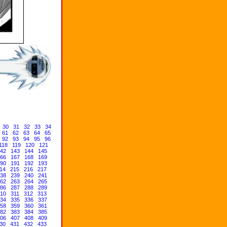
30
31
32
33
34
61
62
63
64
65
92
93
94
95
96
118
119
120
121
42
143
144
145
66
167
168
169
90
191
192
193
14
215
216
217
38
239
240
241
62
263
264
265
86
287
288
289
10
311
312
313
34
335
336
337
58
359
360
361
82
383
384
385
06
407
408
409
30
431
432
433