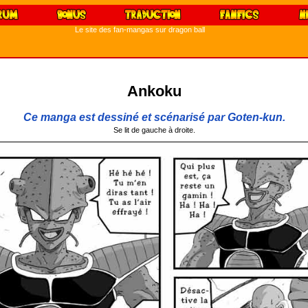
Le site des fan-mangas sur dragon ball
Ankoku
Ce manga est dessiné et scénarisé par Goten-kun.
Se lit de gauche à droite.