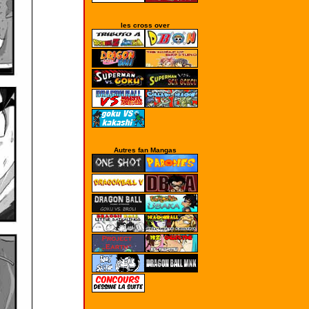
les cross over
Autres fan Mangas