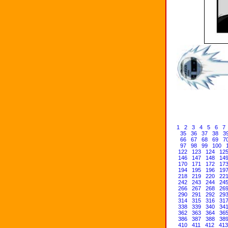
1
2
3
4
5
6
7
35
36
37
38
3
66
67
68
69
7
97
98
99
100
122
123
124
12
146
147
148
14
170
171
172
17
194
195
196
19
218
219
220
22
242
243
244
24
266
267
268
26
290
291
292
29
314
315
316
31
338
339
340
34
362
363
364
36
386
387
388
38
410
411
412
413