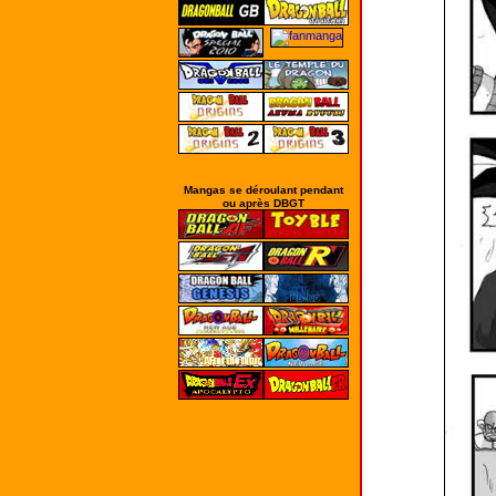
Mangas se déroulant pendant
ou après DBGT