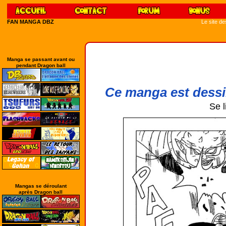
FAN MANGA DBZ
Le site d
Manga se passant avant ou
pendant Dragon ball
Ce manga est dessi
Se l
Mangas se déroulant
après Dragon ball