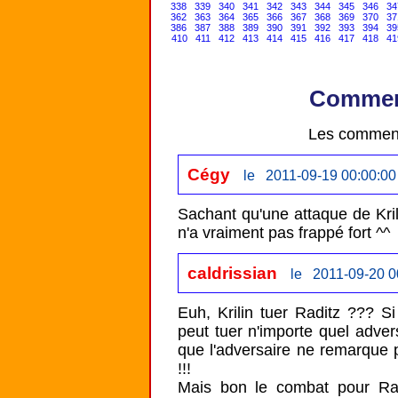
338
339
340
341
342
343
344
345
346
34
362
363
364
365
366
367
368
369
370
37
386
387
388
389
390
391
392
393
394
39
410
411
412
413
414
415
416
417
418
41
Comment
Les comment
Cégy
le 2011-09-19 00:00:00
Sachant qu'une attaque de Krili
n'a vraiment pas frappé fort ^^
caldrissian
le 2011-09-20 0
Euh, Krilin tuer Raditz ??? S
peut tuer n'importe quel advers
que l'adversaire ne remarque pa
!!!

Mais bon le combat pour Rad