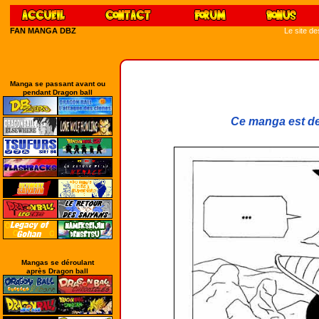
FAN MANGA DBZ
Le site d
Manga se passant avant ou
pendant Dragon ball
Ce manga est de
Mangas se déroulant
après Dragon ball