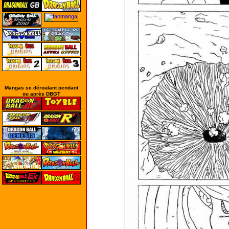
Mangas se déroulant pendant
ou après DBGT