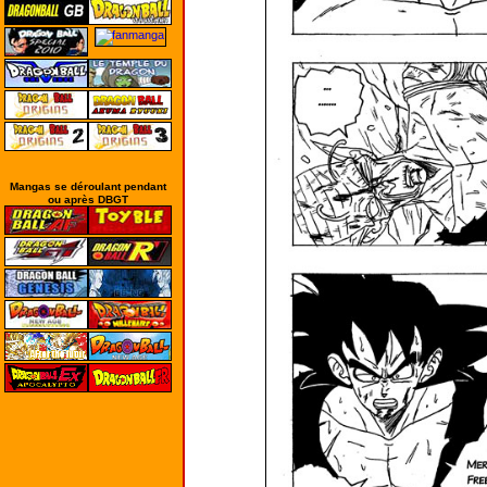
Mangas se déroulant pendant
ou après DBGT