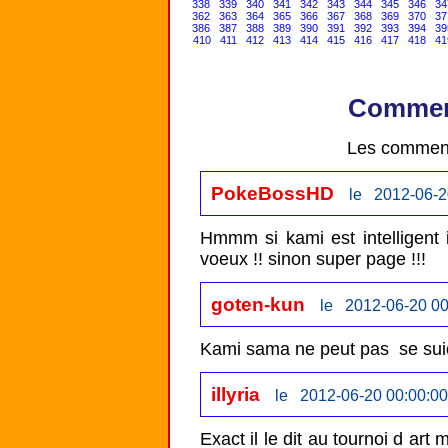
338
339
340
341
342
343
344
345
346
34
362
363
364
365
366
367
368
369
370
37
386
387
388
389
390
391
392
393
394
39
410
411
412
413
414
415
416
417
418
41
Comment
Les comment
PokeBossHD
le 2012-06-2
Hmmm si kami est intelligent 
voeux !! sinon super page !!! 
goten-kun
le 2012-06-20 00
Kami sama ne peut pas  se suic
illyria
le 2012-06-20 00:00:00
Exact il le dit au tournoi d art 