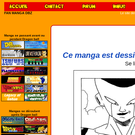
FAN MANGA DBZ
Le site d
Manga se passant avant ou
pendant Dragon ball
Ce manga est dessi
Se l
Mangas se déroulant
après Dragon ball