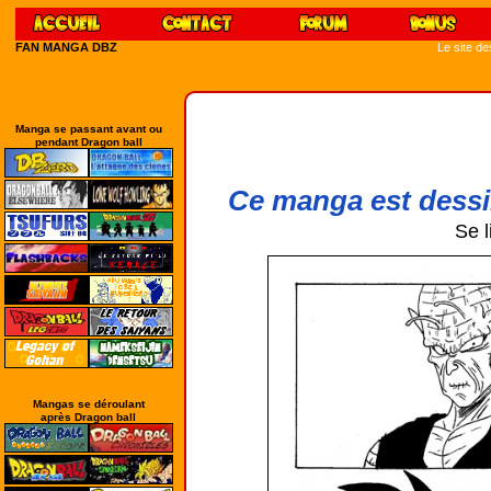
FAN MANGA DBZ
Le site d
Manga se passant avant ou
pendant Dragon ball
Ce manga est dessi
Se l
Mangas se déroulant
après Dragon ball