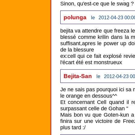
Sinon, qu'est-ce que le swag ?
polunga
le 2012-04-23 00:0
bejita va attendre que freeza 
blessé comme krilin dans la m
suffisant,apres le power up doi
de la blessure

ex:cell qui ce fait explosé re
l'écart été est monstrueux      
Bejita-San
le 2012-04-23 00
Je ne sais pas pourquoi ici sa m
le orange en dessous^^

Et concernant Cell quand il rev
surpassant celle de Gohan " 

Mais bon vu que Goten-kun a d
finira sur une victoire de Free
plus tard :/