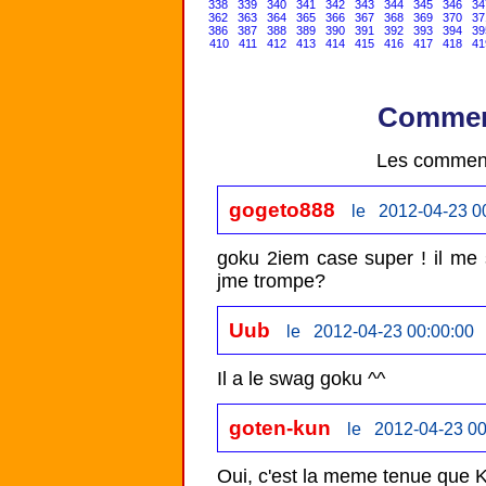
338
339
340
341
342
343
344
345
346
34
362
363
364
365
366
367
368
369
370
37
386
387
388
389
390
391
392
393
394
39
410
411
412
413
414
415
416
417
418
41
Comment
Les comment
gogeto888
le 2012-04-23 0
goku 2iem case super ! il me 
jme trompe?
Uub
le 2012-04-23 00:00:00
goten-kun
le 2012-04-23 00
Oui, c'est la meme tenue que K