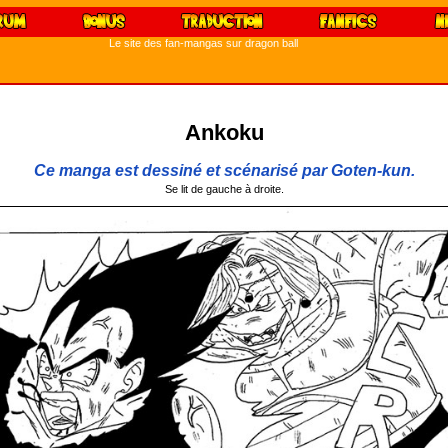
Le site des fan-mangas sur dragon ball
Ankoku
Ce manga est dessiné et scénarisé par Goten-kun.
Se lit de gauche à droite.