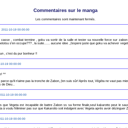
Commentaires sur le manga
Les commentaires sont maintenant fermés.
 2011-10-19 00:00:00
 casse , combat termine , goku va sortir de la salle et tester sa nouvelle force sur zabon 
metotsu s'en occupe??? , la suite....... aucune idee , j'espere juste que goku va achever vege
un , c'est du pur bonheur !!
-10-19 00:00:00
! ^^

e parce qu'il n'aime pas la tronche de Zabon, j'en suis sûr! Après tout, Végéta ne vaut pas mi
s de Dieu...
011-10-19 00:00:00
 que Vegeta est incapable de battre Zabon ss sa forme finale,seul kakarotto peut le sauve
ta à voulu l'éliminer pas sur que Kakarotto soit indulgent avec Vegeta après avoir dézinguer 
011-10-19 00:00:00