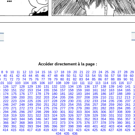
Accéder directement à la page :
8
9
10
11
12
13
14
15
16
17
18
19
20
21
22
23
24
25
26
27
28
29
9
40
41
42
43
44
45
46
47
48
49
50
51
52
53
54
55
56
57
58
59
60
0
71
72
73
74
75
76
77
78
79
80
81
82
83
84
85
86
87
88
89
90
91
101
102
103
104
105
106
107
108
109
110
111
112
113
114
115
116
117
5
126
127
128
129
130
131
132
133
134
135
136
137
138
139
140
141
1
9
150
151
152
153
154
155
156
157
158
159
160
161
162
163
164
165
1
3
174
175
176
177
178
179
180
181
182
183
184
185
186
187
188
189
1
7
198
199
200
201
202
203
204
205
206
207
208
209
210
211
212
213
2
1
222
223
224
225
226
227
228
229
230
231
232
233
234
235
236
237
2
5
246
247
248
249
250
251
252
253
254
255
256
257
258
259
260
261
2
9
270
271
272
273
274
275
276
277
278
279
280
281
282
283
284
285
2
3
294
295
296
297
298
299
300
301
302
303
304
305
306
307
308
309
3
7
318
319
320
321
322
323
324
325
326
327
328
329
330
331
332
333
3
1
342
343
344
345
346
347
348
349
350
351
352
353
354
355
356
357
3
5
366
367
368
369
370
371
372
373
374
375
376
377
378
379
380
381
3
9
390
391
392
393
394
395
396
397
398
399
400
401
402
403
404
405
4
414
415
416
417
418
419
420
421
422
423
424
425
426
427
428
429
4
434
435
436