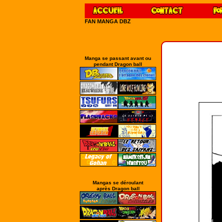
FAN MANGA DBZ
Manga se passant avant ou
pendant Dragon ball
Mangas se déroulant
après Dragon ball