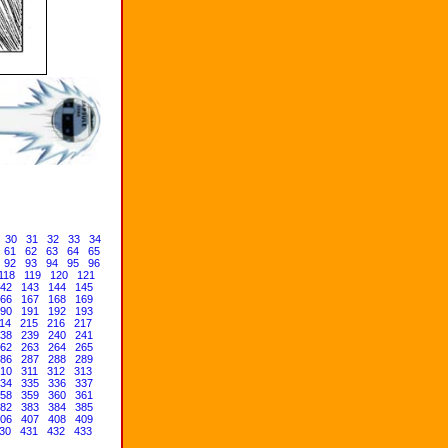
30
31
32
33
34
61
62
63
64
65
92
93
94
95
96
118
119
120
121
42
143
144
145
66
167
168
169
90
191
192
193
14
215
216
217
38
239
240
241
62
263
264
265
86
287
288
289
10
311
312
313
34
335
336
337
58
359
360
361
82
383
384
385
06
407
408
409
30
431
432
433