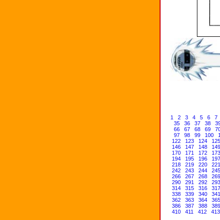
1
2
3
4
5
6
7
35
36
37
38
3
66
67
68
69
7
97
98
99
100
122
123
124
12
146
147
148
14
170
171
172
17
194
195
196
19
218
219
220
22
242
243
244
24
266
267
268
26
290
291
292
29
314
315
316
31
338
339
340
34
362
363
364
36
386
387
388
38
410
411
412
413