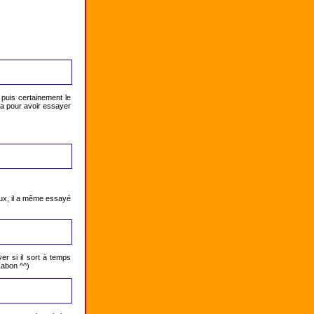
puis certainement le 
ta pour avoir essayer 
eux, il a même essayé 
r si il sort à temps 
Zabon ^^)