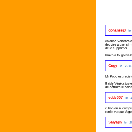
gohanssj3
le
colonne vertebrale
detruire a part si 
de le supprimer

bravo a toi goten-k
Cégy
le 2011
Mr Popo est raciste
Il aide Végéta just
de détruire le palai
eddy007
le 2
c bon,on a compris
(enfin vu que Vege
Saiyajin
le 2