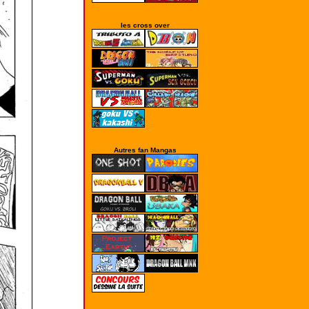
les cross over
Autres fan Mangas