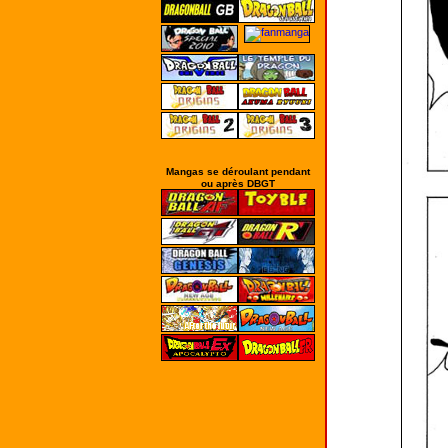
Mangas se déroulant pendant
ou après DBGT