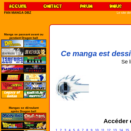
FAN MANGA DBZ
Le site d
Manga se passant avant ou
pendant Dragon ball
Ce manga est dessi
Se l
Mangas se déroulant
après Dragon ball
Accéder d
1
2
3
4
5
6
7
8
9
10
11
12
13
14
15