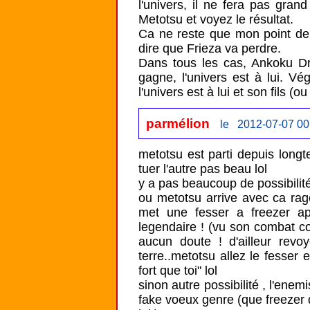
l'univers, il ne fera pas gran
Metotsu et voyez le résultat.

Ca ne reste que mon point de v
dire que Frieza va perdre.

Dans tous les cas, Ankoku Dra
gagne, l'univers est à lui. Vég
l'univers est à lui et son fils (ou
parmélion
le 2012-07-07 00
metotsu est parti depuis longte
tuer l'autre pas beau lol

y a pas beaucoup de possibilité 
ou metotsu arrive avec ca rage
met une fesser a freezer ap
legendaire ! (vu son combat con
aucun doute ! d'ailleur revo
terre..metotsu allez le fesser e
fort que toi" lol

sinon autre possibilité , l'enem
fake voeux genre (que freezer d