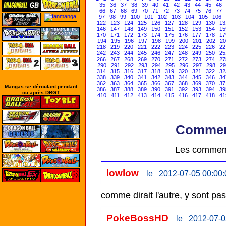
35
36
37
38
39
40
41
42
43
44
45
46
66
67
68
69
70
71
72
73
74
75
76
77
97
98
99
100
101
102
103
104
105
106
122
123
124
125
126
127
128
129
130
13
146
147
148
149
150
151
152
153
154
15
170
171
172
173
174
175
176
177
178
17
194
195
196
197
198
199
200
201
202
20
218
219
220
221
222
223
224
225
226
22
242
243
244
245
246
247
248
249
250
25
266
267
268
269
270
271
272
273
274
27
290
291
292
293
294
295
296
297
298
29
314
315
316
317
318
319
320
321
322
32
338
339
340
341
342
343
344
345
346
34
362
363
364
365
366
367
368
369
370
37
Mangas se déroulant pendant
386
387
388
389
390
391
392
393
394
39
ou après DBGT
410
411
412
413
414
415
416
417
418
41
Comment
Les comment
lowlow
le 2012-07-05 00:00:
comme dirait l'autre, y sont pa
PokeBossHD
le 2012-07-0