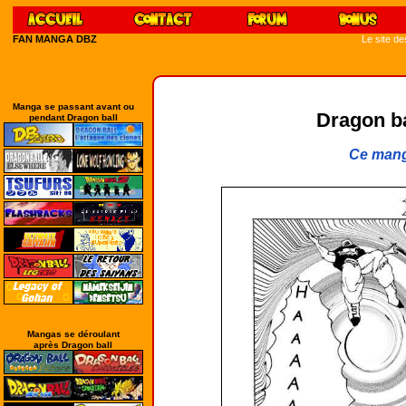
FAN MANGA DBZ
Le site d
Manga se passant avant ou
Dragon bal
pendant Dragon ball
Ce mang
Mangas se déroulant
après Dragon ball