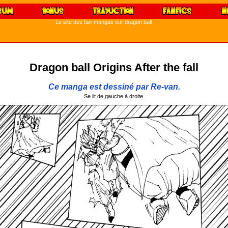
Le site des fan-mangas sur dragon ball
Dragon ball Origins After the fall
Ce manga est dessiné par Re-van.
Se lit de gauche à droite.