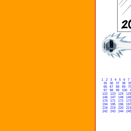
1
2
3
4
5
6
7
35
36
37
38
3
66
67
68
69
7
97
98
99
100
122
123
124
12
146
147
148
14
170
171
172
17
194
195
196
19
218
219
220
22
242
243
244
24