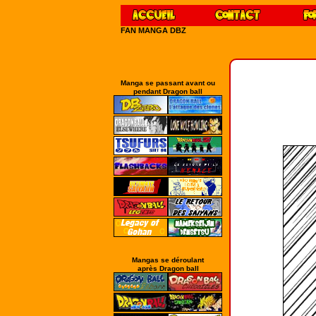
FAN MANGA DBZ
Manga se passant avant ou
pendant Dragon ball
Mangas se déroulant
après Dragon ball