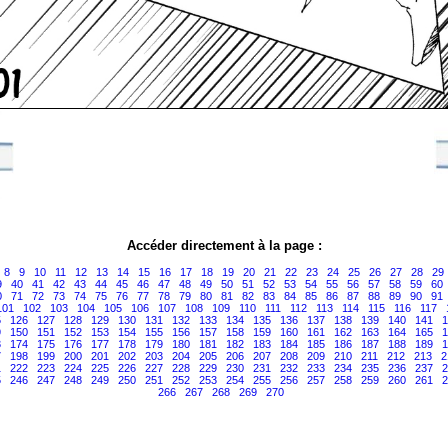
Accéder directement à la page :
8
9
10
11
12
13
14
15
16
17
18
19
20
21
22
23
24
25
26
27
28
29
9
40
41
42
43
44
45
46
47
48
49
50
51
52
53
54
55
56
57
58
59
60
0
71
72
73
74
75
76
77
78
79
80
81
82
83
84
85
86
87
88
89
90
91
101
102
103
104
105
106
107
108
109
110
111
112
113
114
115
116
117
5
126
127
128
129
130
131
132
133
134
135
136
137
138
139
140
141
1
9
150
151
152
153
154
155
156
157
158
159
160
161
162
163
164
165
1
3
174
175
176
177
178
179
180
181
182
183
184
185
186
187
188
189
1
7
198
199
200
201
202
203
204
205
206
207
208
209
210
211
212
213
2
1
222
223
224
225
226
227
228
229
230
231
232
233
234
235
236
237
2
5
246
247
248
249
250
251
252
253
254
255
256
257
258
259
260
261
2
266
267
268
269
270