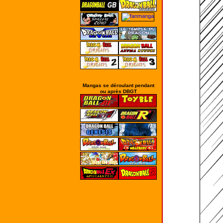
Mangas se déroulant pendant
ou après DBGT