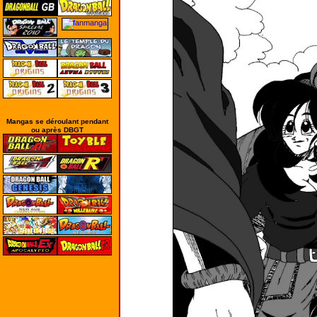
Mangas se déroulant pendant
ou après DBGT