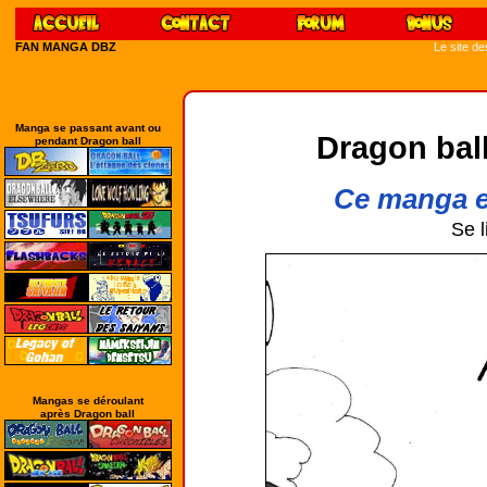
FAN MANGA DBZ
Le site d
Manga se passant avant ou
Dragon ball
pendant Dragon ball
Ce manga e
Se l
Mangas se déroulant
après Dragon ball