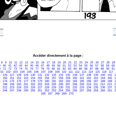
Accéder directement à la page :
8
9
10
11
12
13
14
15
16
17
18
19
20
21
22
23
24
25
26
27
28
29
9
40
41
42
43
44
45
46
47
48
49
50
51
52
53
54
55
56
57
58
59
60
0
71
72
73
74
75
76
77
78
79
80
81
82
83
84
85
86
87
88
89
90
91
101
102
103
104
105
106
107
108
109
110
111
112
113
114
115
116
117
5
126
127
128
129
130
131
132
133
134
135
136
137
138
139
140
141
1
9
150
151
152
153
154
155
156
157
158
159
160
161
162
163
164
165
1
3
174
175
176
177
178
179
180
181
182
183
184
185
186
187
188
189
1
7
198
199
200
201
202
203
204
205
206
207
208
209
210
211
212
213
2
1
222
223
224
225
226
227
228
229
230
231
232
233
234
235
236
237
2
5
246
247
248
249
250
251
252
253
254
255
256
257
258
259
260
261
2
266
267
268
269
270