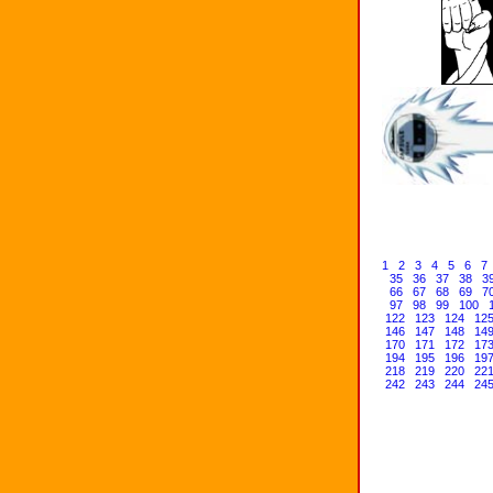
1
2
3
4
5
6
7
35
36
37
38
3
66
67
68
69
7
97
98
99
100
122
123
124
12
146
147
148
14
170
171
172
17
194
195
196
19
218
219
220
22
242
243
244
24