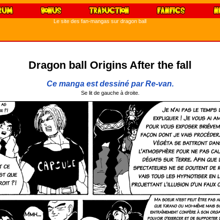
Le site des fan-mangas sur dragon ball
Dragon ball Origins After the fall
Ce manga est dessiné par Re-van.
Se lit de gauche à droite.