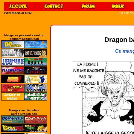
FAN MANGA DBZ
Le site d
Manga se passant avant ou
Dragon bal
pendant Dragon ball
Ce mang
Mangas se déroulant
après Dragon ball