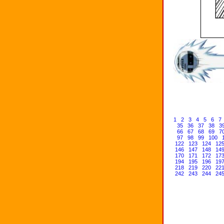
1
2
3
4
5
6
7
35
36
37
38
3
66
67
68
69
7
97
98
99
100
122
123
124
12
146
147
148
14
170
171
172
17
194
195
196
19
218
219
220
22
242
243
244
24