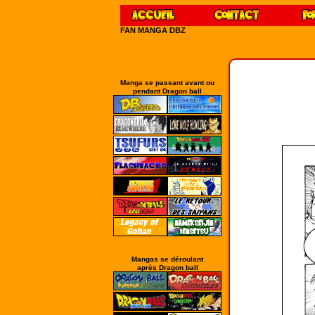
FAN MANGA DBZ
Manga se passant avant ou
pendant Dragon ball
Mangas se déroulant
après Dragon ball