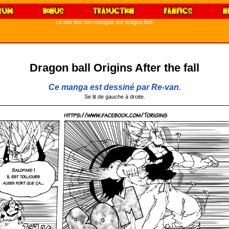
Le site des fan-mangas sur dragon ball
Dragon ball Origins After the fall
Ce manga est dessiné par Re-van.
Se lit de gauche à droite.