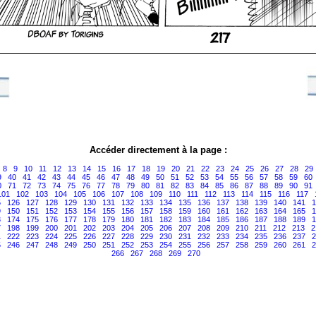
Accéder directement à la page :
8
9
10
11
12
13
14
15
16
17
18
19
20
21
22
23
24
25
26
27
28
29
9
40
41
42
43
44
45
46
47
48
49
50
51
52
53
54
55
56
57
58
59
60
0
71
72
73
74
75
76
77
78
79
80
81
82
83
84
85
86
87
88
89
90
91
101
102
103
104
105
106
107
108
109
110
111
112
113
114
115
116
117
5
126
127
128
129
130
131
132
133
134
135
136
137
138
139
140
141
1
9
150
151
152
153
154
155
156
157
158
159
160
161
162
163
164
165
1
3
174
175
176
177
178
179
180
181
182
183
184
185
186
187
188
189
1
7
198
199
200
201
202
203
204
205
206
207
208
209
210
211
212
213
2
1
222
223
224
225
226
227
228
229
230
231
232
233
234
235
236
237
2
5
246
247
248
249
250
251
252
253
254
255
256
257
258
259
260
261
2
266
267
268
269
270