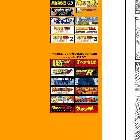
Mangas se déroulant pendant
ou après DBGT