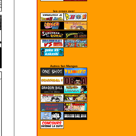
les cross over
Autres fan Mangas