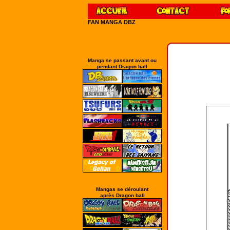
FAN MANGA DBZ
Manga se passant avant ou
pendant Dragon ball
Mangas se déroulant
après Dragon ball