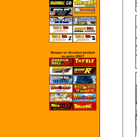
Mangas se déroulant pendant
ou après DBGT