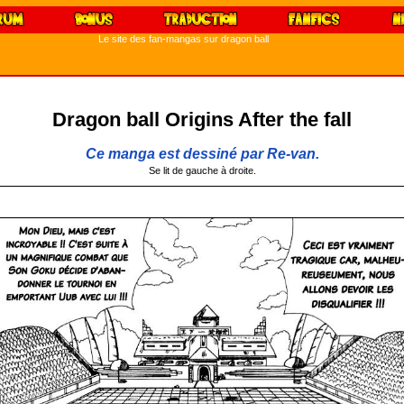
Le site des fan-mangas sur dragon ball
Dragon ball Origins After the fall
Ce manga est dessiné par Re-van.
Se lit de gauche à droite.