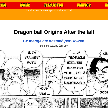
Le site des fan-mangas sur dragon ball
Dragon ball Origins After the fall
Ce manga est dessiné par Re-van.
Se lit de gauche à droite.