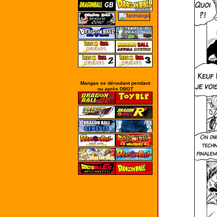
Mangas se déroulant pendant
ou après DBGT