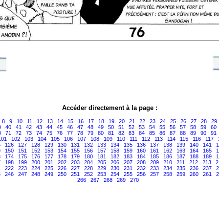
Accéder directement à la page :
8
9
10
11
12
13
14
15
16
17
18
19
20
21
22
23
24
25
26
27
28
29
9
40
41
42
43
44
45
46
47
48
49
50
51
52
53
54
55
56
57
58
59
60
0
71
72
73
74
75
76
77
78
79
80
81
82
83
84
85
86
87
88
89
90
91
101
102
103
104
105
106
107
108
109
110
111
112
113
114
115
116
117
5
126
127
128
129
130
131
132
133
134
135
136
137
138
139
140
141
1
9
150
151
152
153
154
155
156
157
158
159
160
161
162
163
164
165
1
3
174
175
176
177
178
179
180
181
182
183
184
185
186
187
188
189
1
7
198
199
200
201
202
203
204
205
206
207
208
209
210
211
212
213
2
1
222
223
224
225
226
227
228
229
230
231
232
233
234
235
236
237
2
5
246
247
248
249
250
251
252
253
254
255
256
257
258
259
260
261
2
266
267
268
269
270