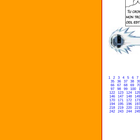
1
2
3
4
5
6
7
35
36
37
38
3
66
67
68
69
7
97
98
99
100
122
123
124
12
146
147
148
14
170
171
172
17
194
195
196
19
218
219
220
22
242
243
244
24