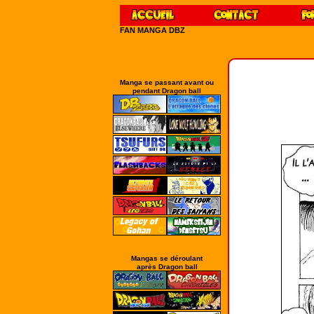
FAN MANGA DBZ
Manga se passant avant ou
pendant Dragon ball
Mangas se déroulant
après Dragon ball