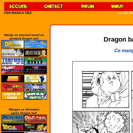
FAN MANGA DBZ
Le site d
Manga se passant avant ou
Dragon bal
pendant Dragon ball
Ce mang
Mangas se déroulant
après Dragon ball