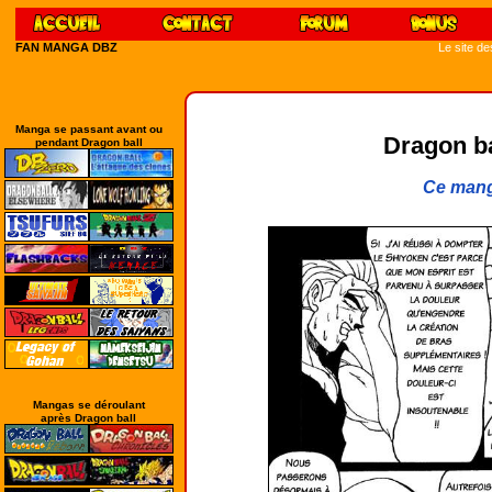
FAN MANGA DBZ
Le site d
Manga se passant avant ou
Dragon bal
pendant Dragon ball
Ce mang
Mangas se déroulant
après Dragon ball