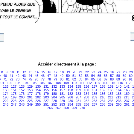
Accéder directement à la page :
8
9
10
11
12
13
14
15
16
17
18
19
20
21
22
23
24
25
26
27
28
29
9
40
41
42
43
44
45
46
47
48
49
50
51
52
53
54
55
56
57
58
59
60
0
71
72
73
74
75
76
77
78
79
80
81
82
83
84
85
86
87
88
89
90
91
101
102
103
104
105
106
107
108
109
110
111
112
113
114
115
116
117
5
126
127
128
129
130
131
132
133
134
135
136
137
138
139
140
141
1
9
150
151
152
153
154
155
156
157
158
159
160
161
162
163
164
165
1
3
174
175
176
177
178
179
180
181
182
183
184
185
186
187
188
189
1
7
198
199
200
201
202
203
204
205
206
207
208
209
210
211
212
213
2
1
222
223
224
225
226
227
228
229
230
231
232
233
234
235
236
237
2
5
246
247
248
249
250
251
252
253
254
255
256
257
258
259
260
261
2
266
267
268
269
270