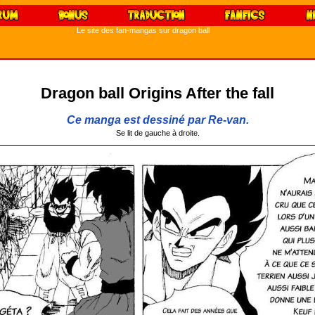
Le site des fan-mangas sur dragon ball
Dragon ball Origins After the fall
Ce manga est dessiné par Re-van.
Se lit de gauche à droite.