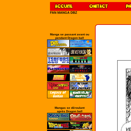
FAN MANGA DBZ
Manga se passant avant ou
pendant Dragon ball
Mangas se déroulant
après Dragon ball