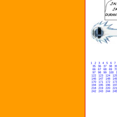
1
2
3
4
5
6
7
35
36
37
38
3
66
67
68
69
7
97
98
99
100
122
123
124
12
146
147
148
14
170
171
172
17
194
195
196
19
218
219
220
22
242
243
244
24