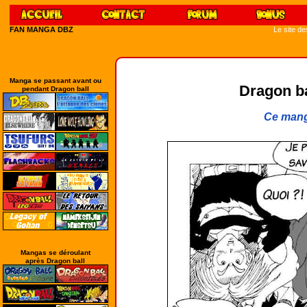
FAN MANGA DBZ
Le site d
Manga se passant avant ou
Dragon bal
pendant Dragon ball
Ce mang
Mangas se déroulant
après Dragon ball