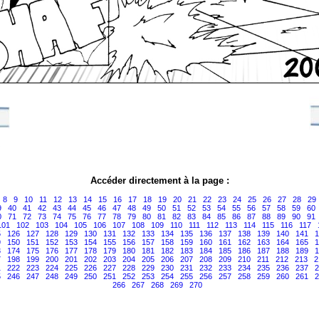
Accéder directement à la page :
8
9
10
11
12
13
14
15
16
17
18
19
20
21
22
23
24
25
26
27
28
29
9
40
41
42
43
44
45
46
47
48
49
50
51
52
53
54
55
56
57
58
59
60
0
71
72
73
74
75
76
77
78
79
80
81
82
83
84
85
86
87
88
89
90
91
101
102
103
104
105
106
107
108
109
110
111
112
113
114
115
116
117
5
126
127
128
129
130
131
132
133
134
135
136
137
138
139
140
141
1
9
150
151
152
153
154
155
156
157
158
159
160
161
162
163
164
165
1
3
174
175
176
177
178
179
180
181
182
183
184
185
186
187
188
189
1
7
198
199
200
201
202
203
204
205
206
207
208
209
210
211
212
213
2
1
222
223
224
225
226
227
228
229
230
231
232
233
234
235
236
237
2
5
246
247
248
249
250
251
252
253
254
255
256
257
258
259
260
261
2
266
267
268
269
270