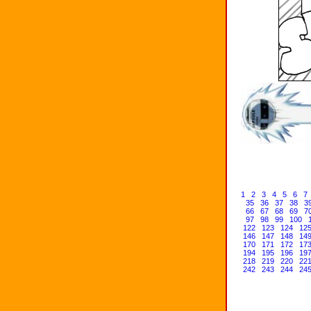
1
2
3
4
5
6
7
35
36
37
38
3
66
67
68
69
7
97
98
99
100
122
123
124
12
146
147
148
14
170
171
172
17
194
195
196
19
218
219
220
22
242
243
244
24