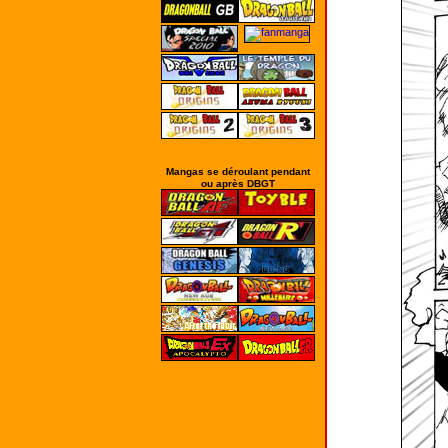
Mangas se déroulant pendant
ou après DBGT