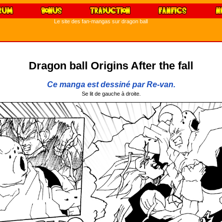
Le site des fan-mangas sur dragon ball
Dragon ball Origins After the fall
Ce manga est dessiné par Re-van.
Se lit de gauche à droite.