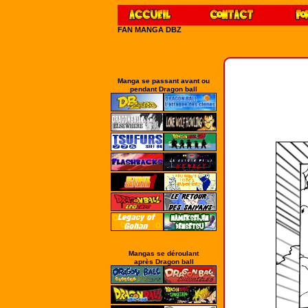
FAN MANGA DBZ
Manga se passant avant ou
pendant Dragon ball
Mangas se déroulant
après Dragon ball