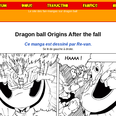
Le site des fan-mangas sur dragon ball
Dragon ball Origins After the fall
Ce manga est dessiné par Re-van.
Se lit de gauche à droite.