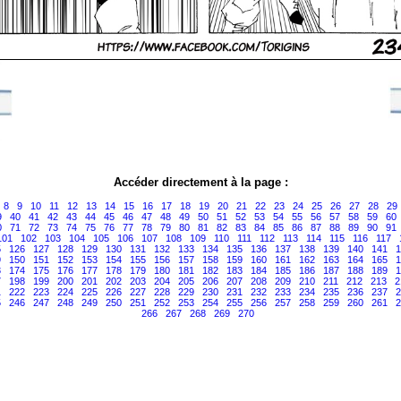
Accéder directement à la page :
8
9
10
11
12
13
14
15
16
17
18
19
20
21
22
23
24
25
26
27
28
29
9
40
41
42
43
44
45
46
47
48
49
50
51
52
53
54
55
56
57
58
59
60
0
71
72
73
74
75
76
77
78
79
80
81
82
83
84
85
86
87
88
89
90
91
101
102
103
104
105
106
107
108
109
110
111
112
113
114
115
116
117
5
126
127
128
129
130
131
132
133
134
135
136
137
138
139
140
141
1
9
150
151
152
153
154
155
156
157
158
159
160
161
162
163
164
165
1
3
174
175
176
177
178
179
180
181
182
183
184
185
186
187
188
189
1
7
198
199
200
201
202
203
204
205
206
207
208
209
210
211
212
213
2
1
222
223
224
225
226
227
228
229
230
231
232
233
234
235
236
237
2
5
246
247
248
249
250
251
252
253
254
255
256
257
258
259
260
261
2
266
267
268
269
270