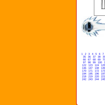
1
2
3
4
5
6
7
35
36
37
38
3
66
67
68
69
7
97
98
99
100
122
123
124
12
146
147
148
14
170
171
172
17
194
195
196
19
218
219
220
22
242
243
244
24