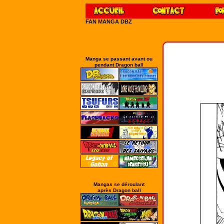
FAN MANGA DBZ
Manga se passant avant ou
pendant Dragon ball
Mangas se déroulant
après Dragon ball