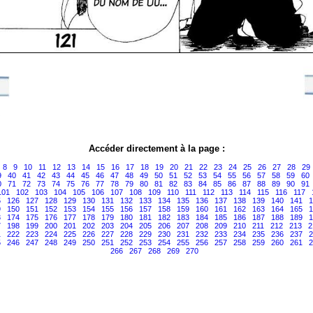
Accéder directement à la page :
8
9
10
11
12
13
14
15
16
17
18
19
20
21
22
23
24
25
26
27
28
29
9
40
41
42
43
44
45
46
47
48
49
50
51
52
53
54
55
56
57
58
59
60
0
71
72
73
74
75
76
77
78
79
80
81
82
83
84
85
86
87
88
89
90
91
101
102
103
104
105
106
107
108
109
110
111
112
113
114
115
116
117
5
126
127
128
129
130
131
132
133
134
135
136
137
138
139
140
141
1
9
150
151
152
153
154
155
156
157
158
159
160
161
162
163
164
165
1
3
174
175
176
177
178
179
180
181
182
183
184
185
186
187
188
189
1
7
198
199
200
201
202
203
204
205
206
207
208
209
210
211
212
213
2
1
222
223
224
225
226
227
228
229
230
231
232
233
234
235
236
237
2
5
246
247
248
249
250
251
252
253
254
255
256
257
258
259
260
261
2
266
267
268
269
270