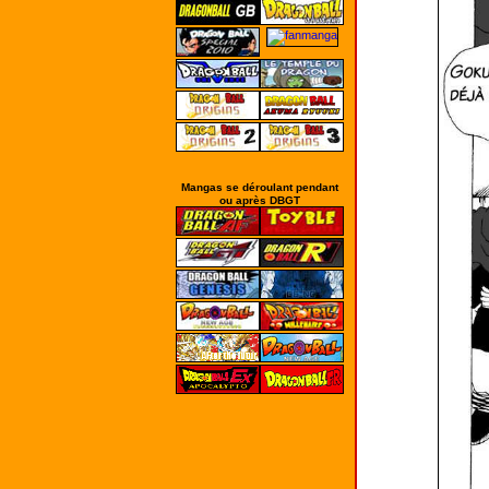
Mangas se déroulant pendant
ou après DBGT