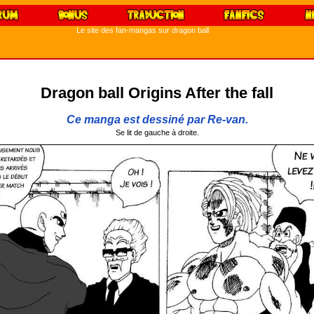
Le site des fan-mangas sur dragon ball
Dragon ball Origins After the fall
Ce manga est dessiné par Re-van.
Se lit de gauche à droite.