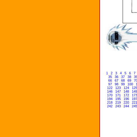
1
2
3
4
5
6
7
35
36
37
38
3
66
67
68
69
7
97
98
99
100
122
123
124
12
146
147
148
14
170
171
172
17
194
195
196
19
218
219
220
22
242
243
244
24