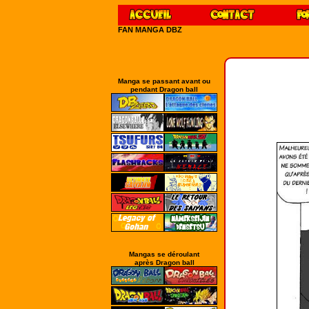
FAN MANGA DBZ
Manga se passant avant ou
pendant Dragon ball
Mangas se déroulant
après Dragon ball